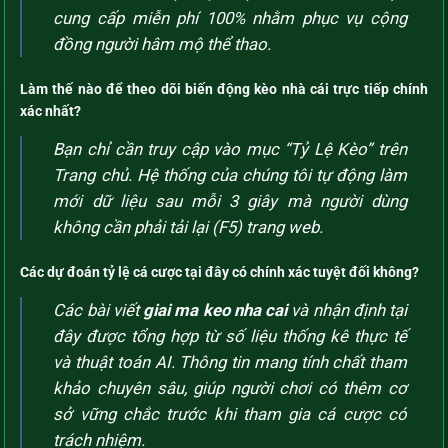
cung cấp miễn phí 100% nhằm phục vụ cộng
đồng người hâm mộ thể thao.
Làm thế nào để theo dõi biến động kèo nhà cái trực tiếp chính
xác nhất?
Bạn chỉ cần truy cập vào mục “Tỷ Lệ Kèo” trên
Trang chủ. Hệ thống của chúng tôi tự động làm
mới dữ liệu sau mỗi 3 giây mà người dùng
không cần phải tải lại (F5) trang web.
Các dự đoán tỷ lệ cá cược tại đây có chính xác tuyệt đối không?
Các bài viết
giai ma keo nha cai
và nhận định tại
đây được tổng hợp từ số liệu thống kê thực tế
và thuật toán AI. Thông tin mang tính chất tham
khảo chuyên sâu, giúp người chơi có thêm cơ
sở vững chắc trước khi tham gia cá cược có
trách nhiệm.