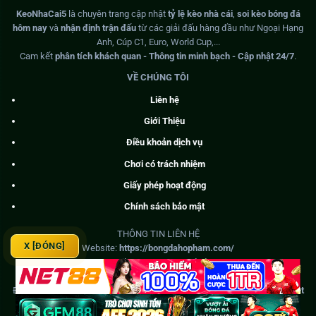
KeoNhaCai5
là chuyên trang cập nhật
tỷ lệ kèo nhà cái
,
soi kèo bóng đá
hôm nay
và
nhận định trận đấu
từ các giải đấu hàng đầu như Ngoại Hạng
Anh, Cúp C1, Euro, World Cup,...
Cam kết
phân tích khách quan - Thông tin minh bạch - Cập nhật 24/7
.
VỀ CHÚNG TÔI
Liên hệ
Giới Thiệu
Điều khoản dịch vụ
Chơi có trách nhiệm
Giấy phép hoạt động
Chính sách bảo mật
THÔNG TIN LIÊN HỆ
X [ĐÓNG]
Website:
https://bongdahopham.com/
Email:
support@vn88vip.io
Số điện thoại:
(+84) 093 786 7123
Địa chỉ:
40 Nguyễn Tri Phương, Phường 6, Quận 10, TP. Hồ Chí Minh, Việt
Nam