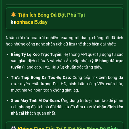
Tiện Ích Bóng Đá Đột Phá Tại
keonhacai5.day
Nhằm tối ưu hóa trải nghiệm của người dùng, chúng tôi đã tích
hợp những công nghệ phân tích dữ liệu thể thao hiện đại nhất:
Bảng Tỷ Lệ Kèo Trực Tuyến:
Hệ thống API quét tự động từ các
sàn giao dịch châu Á và châu Âu, cập nhật
tỷ lệ bóng đá trực
tuyến
(Handicap, 1×2, Tài Xỉu) chuẩn xác từng giây.
Trực Tiếp Bóng Đá Tốc Độ Cao:
Cung cấp link xem bóng đá
trực tuyến chất lượng Full HD, bình luận tiếng Việt cuốn hút,
mượt mà và hoàn toàn không giật lag.
Siêu Máy Tính AI Dự Đoán:
Ứng dụng trí tuệ nhân tạo để phân
tích phong độ, lịch sử đối đầu, từ đó đưa ra tỷ lệ
nhận định kèo
nhà cái
khách quan nhất.
Không Gian Giải Trí & Soi Kèo Bóng Đá Đỉnh