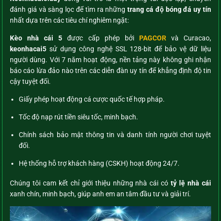
đánh giá và sàng lọc để tìm ra những
trang cá độ bóng đá uy tín
nhất dựa trên các tiêu chí nghiêm ngặt:
Kèo nhà cái 5
được cấp phép bởi
PAGCOR
và Curacao,
keonhacai5
sử dụng công nghệ SSL 128-bit để bảo vệ dữ liệu
người dùng. Với 7 năm hoạt động, nền tảng này không ghi nhận
báo cáo lừa đảo nào trên các diễn đàn uy tín để khẳng định độ tin
cậy tuyệt đối.
Giấy phép hoạt động cá cược quốc tế hợp pháp.
Tốc độ nạp rút tiền siêu tốc, minh bạch.
Chính sách bảo mật thông tin và danh tính người chơi tuyệt
đối.
Hệ thống hỗ trợ khách hàng (CSKH) hoạt động 24/7.
Chúng tôi cam kết chỉ giới thiệu những nhà cái có
tỷ lệ nhà cái
xanh chín, minh bạch, giúp anh em an tâm đầu tư và giải trí.