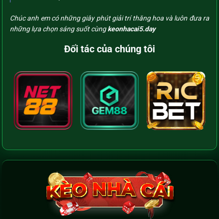
Chúc anh em có những giây phút giải trí thăng hoa và luôn đưa ra
những lựa chọn sáng suốt cùng
keonhacai5.day
Đối tác của chúng tôi