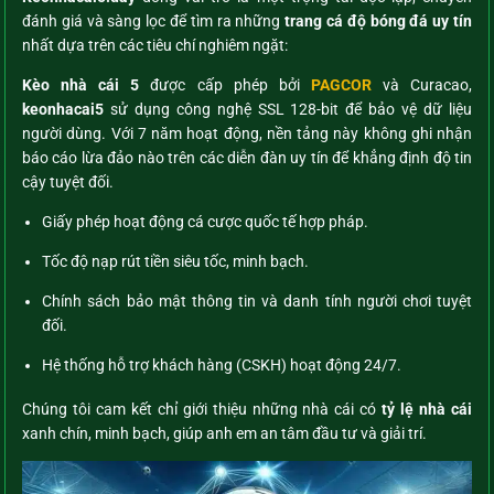
đánh giá và sàng lọc để tìm ra những
trang cá độ bóng đá uy tín
nhất dựa trên các tiêu chí nghiêm ngặt:
Kèo nhà cái 5
được cấp phép bởi
PAGCOR
và Curacao,
keonhacai5
sử dụng công nghệ SSL 128-bit để bảo vệ dữ liệu
người dùng. Với 7 năm hoạt động, nền tảng này không ghi nhận
báo cáo lừa đảo nào trên các diễn đàn uy tín để khẳng định độ tin
cậy tuyệt đối.
Giấy phép hoạt động cá cược quốc tế hợp pháp.
Tốc độ nạp rút tiền siêu tốc, minh bạch.
Chính sách bảo mật thông tin và danh tính người chơi tuyệt
đối.
Hệ thống hỗ trợ khách hàng (CSKH) hoạt động 24/7.
Chúng tôi cam kết chỉ giới thiệu những nhà cái có
tỷ lệ nhà cái
xanh chín, minh bạch, giúp anh em an tâm đầu tư và giải trí.