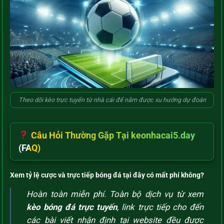
Theo dõi kèo trực tuyến từ nhà cái để nắm được xu hướng dự đoán
Câu Hỏi Thường Gặp Tại keonhacai5.day
(FAQ)
Xem tỷ lệ cược và trực tiếp bóng đá tại đây có mất phí không?
Hoàn toàn miễn phí. Toàn bộ dịch vụ từ xem
kèo bóng đá trực tuyến
, link trực tiếp cho đến
các bài viết nhận định tại website đều được