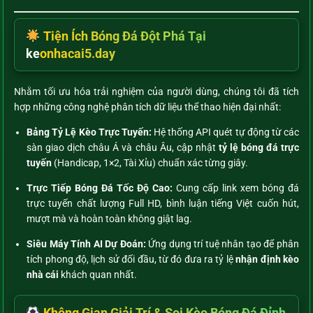
Tiện Ích Bóng Đá Đột Phá Tại
keonhacai5.day
Nhằm tối ưu hóa trải nghiệm của người dùng, chúng tôi đã tích
hợp những công nghệ phân tích dữ liệu thể thao hiện đại nhất:
Bảng Tỷ Lệ Kèo Trực Tuyến:
Hệ thống API quét tự động từ các
sàn giao dịch châu Á và châu Âu, cập nhật
tỷ lệ bóng đá trực
tuyến
(Handicap, 1×2, Tài Xỉu) chuẩn xác từng giây.
Trực Tiếp Bóng Đá Tốc Độ Cao:
Cung cấp link xem bóng đá
trực tuyến chất lượng Full HD, bình luận tiếng Việt cuốn hút,
mượt mà và hoàn toàn không giật lag.
Siêu Máy Tính AI Dự Đoán:
Ứng dụng trí tuệ nhân tạo để phân
tích phong độ, lịch sử đối đầu, từ đó đưa ra tỷ lệ
nhận định kèo
nhà cái
khách quan nhất.
Không Gian Giải Trí & Soi Kèo Bóng Đá Đỉnh