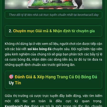
Theo dõi tỷ lệ kèo nhà cái trực tuyến chuẩn nhất tại keonhacai5.day
2. Chuyên mục Giải mã & Nhận định từ chuyên gia
Không chỉ dừng lại ở việc xem số liệu, người chơi còn được tiếp cận
với các bài viết
soi kèo bóng đá
chuyên sâu. Đội ngũ biên tập viên
giàu kinh nghiệm của chúng tôi sẽ giúp bạn phân tích các bẫy tỷ lệ
cá cược bóng đá, nhận diện các dòng tiền ảo, từ đó tự tin đưa ra
những quyết định chuẩn xác trước giờ bóng lăn.
Đánh Giá & Xếp Hạng Trang Cá Độ Bóng Đá
Uy Tín
Giữa thị trường cá cược trực tuyến đầy biến động, việc tìm kiếm
một đối tác an toàn là điều cực kỳ quan trọng.
K
eonhacai5.day
đóng vai trò là một trọng tài độc lập, chuyên