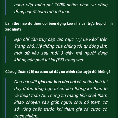
cung cấp miễn phí 100% nhằm phục vụ cộng
đồng người hâm mộ thể thao.
Làm thế nào để theo dõi biến động kèo nhà cái trực tiếp chính
xác nhất?
Bạn chỉ cần truy cập vào mục “Tỷ Lệ Kèo” trên
Trang chủ. Hệ thống của chúng tôi tự động làm
mới dữ liệu sau mỗi 3 giây mà người dùng
không cần phải tải lại (F5) trang web.
Các dự đoán tỷ lệ cá cược tại đây có chính xác tuyệt đối không?
Các bài viết
giai ma keo nha cai
và nhận định tại
đây được tổng hợp từ số liệu thống kê thực tế
và thuật toán AI. Thông tin mang tính chất tham
khảo chuyên sâu, giúp người chơi có thêm cơ
sở vững chắc trước khi tham gia cá cược có
trách nhiệm.