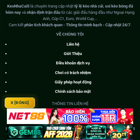
KeoNhaCai5
là chuyên trang cập nhật
tỷ lệ kèo nhà cái
,
soi kèo bóng đá
hôm nay
và
nhận định trận đấu
từ các giải đấu hàng đầu như Ngoại Hạng
Anh, Cúp C1, Euro, World Cup,...
Cam kết
phân tích khách quan - Thông tin minh bạch - Cập nhật 24/7
.
VỀ CHÚNG TÔI
Liên hệ
Giới Thiệu
Điều khoản dịch vụ
Chơi có trách nhiệm
Giấy phép hoạt động
Chính sách bảo mật
X [ĐÓNG]
THÔNG TIN LIÊN HỆ
Website:
https://bongdahopham.com/
Email:
support@vn88vip.io
Số điện thoại:
(+84) 093 786 7123
Địa chỉ:
40 Nguyễn Tri Phương, Phường 6, Quận 10, TP. Hồ Chí Minh, Việt
Nam