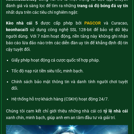
đánh giá và sàng lọc để tìm ra những
trang cá độ bóng đá uy tín
nhất dựa trên các tiêu chí nghiêm ngặt:
Kèo nhà cái 5
được cấp phép bởi
PAGCOR
và Curacao,
keonhacai5
sử dụng công nghệ SSL 128-bit để bảo vệ dữ liệu
người dùng. Với 7 năm hoạt động, nền tảng này không ghi nhận
báo cáo lừa đảo nào trên các diễn đàn uy tín để khẳng định độ tin
cậy tuyệt đối.
Giấy phép hoạt động cá cược quốc tế hợp pháp.
Tốc độ nạp rút tiền siêu tốc, minh bạch.
Chính sách bảo mật thông tin và danh tính người chơi tuyệt
đối.
Hệ thống hỗ trợ khách hàng (CSKH) hoạt động 24/7.
Chúng tôi cam kết chỉ giới thiệu những nhà cái có
tỷ lệ nhà cái
xanh chín, minh bạch, giúp anh em an tâm đầu tư và giải trí.