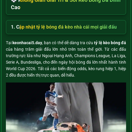
Cao
1. Cập nhật tỷ lệ bóng đá kèo nhà cái mọi giải đấu
Tại
keonhacai5.day
, bạn có thể dễ dàng tra cứu
tỷ lệ kèo bóng đá
của hàng trăm giải đấu lớn nhỏ trên toàn thế giới. Từ các đấu
trường rực lửa như Ngoại Hạng Anh, Champions League, La Liga,
Serie A, Bundesliga, cho đến ngày hội bóng đá lớn nhất hành tinh
World Cup 2026. Tất cả các biến động odds, kèo rung hiệp 1, hiệp
2 đều được hiển thị trực quan, dễ hiểu.