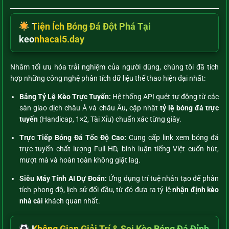
Tiện Ích Bóng Đá Đột Phá Tại
keonhacai5.day
Nhằm tối ưu hóa trải nghiệm của người dùng, chúng tôi đã tích
hợp những công nghệ phân tích dữ liệu thể thao hiện đại nhất:
Bảng Tỷ Lệ Kèo Trực Tuyến:
Hệ thống API quét tự động từ các
sàn giao dịch châu Á và châu Âu, cập nhật
tỷ lệ bóng đá trực
tuyến
(Handicap, 1×2, Tài Xỉu) chuẩn xác từng giây.
Trực Tiếp Bóng Đá Tốc Độ Cao:
Cung cấp link xem bóng đá
trực tuyến chất lượng Full HD, bình luận tiếng Việt cuốn hút,
mượt mà và hoàn toàn không giật lag.
Siêu Máy Tính AI Dự Đoán:
Ứng dụng trí tuệ nhân tạo để phân
tích phong độ, lịch sử đối đầu, từ đó đưa ra tỷ lệ
nhận định kèo
nhà cái
khách quan nhất.
Không Gian Giải Trí & Soi Kèo Bóng Đá Đỉnh