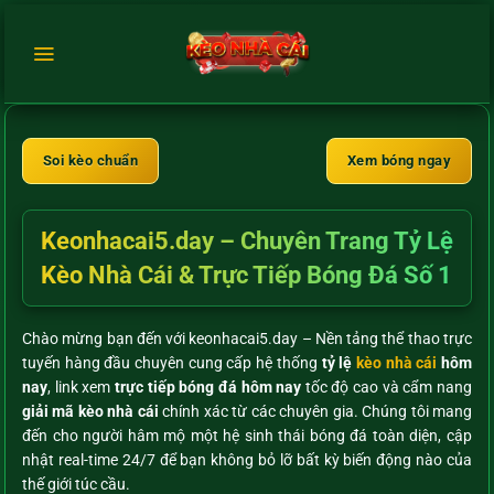
Chuyển
đến
×
nội
dung
Soi kèo chuẩn
Xem bóng ngay
Keonhacai5.day – Chuyên Trang Tỷ Lệ
Kèo Nhà Cái & Trực Tiếp Bóng Đá Số 1
Chào mừng bạn đến với keonhacai5.day – Nền tảng thể thao trực
tuyến hàng đầu chuyên cung cấp hệ thống
tỷ lệ
kèo nhà cái
hôm
nay
, link xem
trực tiếp bóng đá hôm nay
tốc độ cao và cẩm nang
giải mã kèo nhà cái
chính xác từ các chuyên gia. Chúng tôi mang
đến cho người hâm mộ một hệ sinh thái bóng đá toàn diện, cập
nhật real-time 24/7 để bạn không bỏ lỡ bất kỳ biến động nào của
thế giới túc cầu.