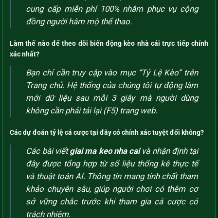
cung cấp miễn phí 100% nhằm phục vụ cộng
đồng người hâm mộ thể thao.
Làm thế nào để theo dõi biến động kèo nhà cái trực tiếp chính
xác nhất?
Bạn chỉ cần truy cập vào mục “Tỷ Lệ Kèo” trên
Trang chủ. Hệ thống của chúng tôi tự động làm
mới dữ liệu sau mỗi 3 giây mà người dùng
không cần phải tải lại (F5) trang web.
Các dự đoán tỷ lệ cá cược tại đây có chính xác tuyệt đối không?
Các bài viết
giai ma keo nha cai
và nhận định tại
đây được tổng hợp từ số liệu thống kê thực tế
và thuật toán AI. Thông tin mang tính chất tham
khảo chuyên sâu, giúp người chơi có thêm cơ
sở vững chắc trước khi tham gia cá cược có
trách nhiệm.