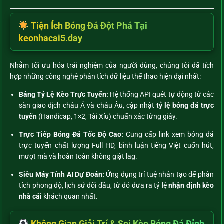
Tiện Ích Bóng Đá Đột Phá Tại
keonhacai5.day
Nhằm tối ưu hóa trải nghiệm của người dùng, chúng tôi đã tích
hợp những công nghệ phân tích dữ liệu thể thao hiện đại nhất:
Bảng Tỷ Lệ Kèo Trực Tuyến:
Hệ thống API quét tự động từ các
sàn giao dịch châu Á và châu Âu, cập nhật
tỷ lệ bóng đá trực
tuyến
(Handicap, 1×2, Tài Xỉu) chuẩn xác từng giây.
Trực Tiếp Bóng Đá Tốc Độ Cao:
Cung cấp link xem bóng đá
trực tuyến chất lượng Full HD, bình luận tiếng Việt cuốn hút,
mượt mà và hoàn toàn không giật lag.
Siêu Máy Tính AI Dự Đoán:
Ứng dụng trí tuệ nhân tạo để phân
tích phong độ, lịch sử đối đầu, từ đó đưa ra tỷ lệ
nhận định kèo
nhà cái
khách quan nhất.
Không Gian Giải Trí & Soi Kèo Bóng Đá Đỉnh