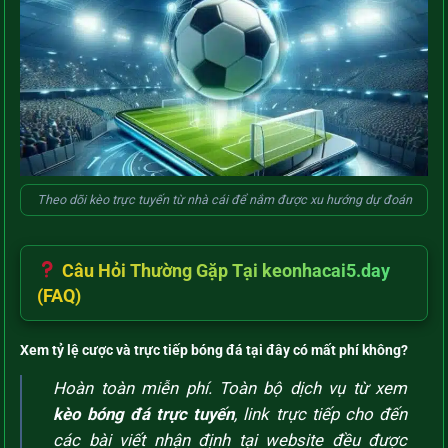
Theo dõi kèo trực tuyến từ nhà cái để nắm được xu hướng dự đoán
Câu Hỏi Thường Gặp Tại keonhacai5.day
(FAQ)
Xem tỷ lệ cược và trực tiếp bóng đá tại đây có mất phí không?
Hoàn toàn miễn phí. Toàn bộ dịch vụ từ xem
kèo bóng đá trực tuyến
, link trực tiếp cho đến
các bài viết nhận định tại website đều được