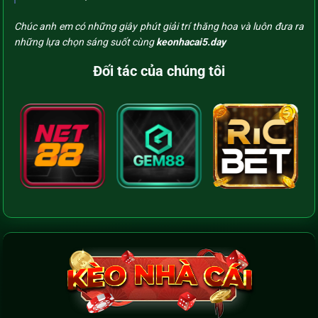
Chúc anh em có những giây phút giải trí thăng hoa và luôn đưa ra
những lựa chọn sáng suốt cùng
keonhacai5.day
Đối tác của chúng tôi