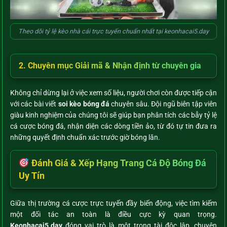
Theo dõi tỷ lệ kèo nhà cái trực tuyến chuẩn nhất tại keonhacai5.day
2. Chuyên mục Giải mã & Nhận định từ chuyên gia
Không chỉ dừng lại ở việc xem số liệu, người chơi còn được tiếp cận
với các bài viết
soi kèo bóng đá
chuyên sâu. Đội ngũ biên tập viên
giàu kinh nghiệm của chúng tôi sẽ giúp bạn phân tích các bẫy tỷ lệ
cá cược bóng đá, nhận diện các dòng tiền ảo, từ đó tự tin đưa ra
những quyết định chuẩn xác trước giờ bóng lăn.
Đánh Giá & Xếp Hạng Trang Cá Độ Bóng Đá
Uy Tín
Giữa thị trường cá cược trực tuyến đầy biến động, việc tìm kiếm
một đối tác an toàn là điều cực kỳ quan trọng.
K
eonhacai5.day
đóng vai trò là một trọng tài độc lập, chuyên