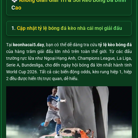
Cao
1. Cập nhật tỷ lệ bóng đá kèo nhà cái mọi giải đấu
Tại
keonhacai5.day
, bạn có thể dễ dàng tra cứu
tỷ lệ kèo bóng đá
của hàng trăm giải đấu lớn nhỏ trên toàn thế giới. Từ các đấu
trường rực lửa như Ngoại Hạng Anh, Champions League, La Liga,
Serie A, Bundesliga, cho đến ngày hội bóng đá lớn nhất hành tinh
World Cup 2026. Tất cả các biến động odds, kèo rung hiệp 1, hiệp
2 đều được hiển thị trực quan, dễ hiểu.