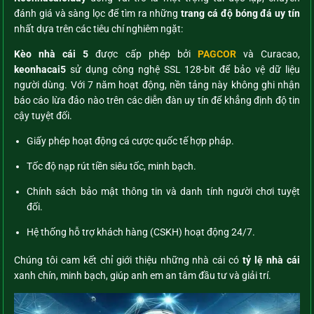
đánh giá và sàng lọc để tìm ra những
trang cá độ bóng đá uy tín
nhất dựa trên các tiêu chí nghiêm ngặt:
Kèo nhà cái 5
được cấp phép bởi
PAGCOR
và Curacao,
keonhacai5
sử dụng công nghệ SSL 128-bit để bảo vệ dữ liệu
người dùng. Với 7 năm hoạt động, nền tảng này không ghi nhận
báo cáo lừa đảo nào trên các diễn đàn uy tín để khẳng định độ tin
cậy tuyệt đối.
Giấy phép hoạt động cá cược quốc tế hợp pháp.
Tốc độ nạp rút tiền siêu tốc, minh bạch.
Chính sách bảo mật thông tin và danh tính người chơi tuyệt
đối.
Hệ thống hỗ trợ khách hàng (CSKH) hoạt động 24/7.
Chúng tôi cam kết chỉ giới thiệu những nhà cái có
tỷ lệ nhà cái
xanh chín, minh bạch, giúp anh em an tâm đầu tư và giải trí.