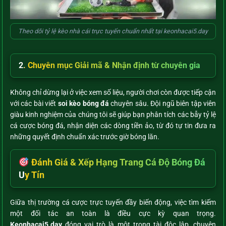
Theo dõi tỷ lệ kèo nhà cái trực tuyến chuẩn nhất tại keonhacai5.day
2. Chuyên mục Giải mã & Nhận định từ chuyên gia
Không chỉ dừng lại ở việc xem số liệu, người chơi còn được tiếp cận
với các bài viết
soi kèo bóng đá
chuyên sâu. Đội ngũ biên tập viên
giàu kinh nghiệm của chúng tôi sẽ giúp bạn phân tích các bẫy tỷ lệ
cá cược bóng đá, nhận diện các dòng tiền ảo, từ đó tự tin đưa ra
những quyết định chuẩn xác trước giờ bóng lăn.
Đánh Giá & Xếp Hạng Trang Cá Độ Bóng Đá
Uy Tín
Giữa thị trường cá cược trực tuyến đầy biến động, việc tìm kiếm
một đối tác an toàn là điều cực kỳ quan trọng.
K
eonhacai5.day
đóng vai trò là một trọng tài độc lập, chuyên