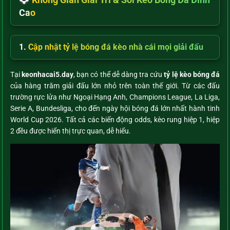
Cao
1. Cập nhật tỷ lệ bóng đá kèo nhà cái mọi giải đấu
Tại
keonhacai5.day
, bạn có thể dễ dàng tra cứu
tỷ lệ kèo bóng đá
của hàng trăm giải đấu lớn nhỏ trên toàn thế giới. Từ các đấu
trường rực lửa như Ngoại Hạng Anh, Champions League, La Liga,
Serie A, Bundesliga, cho đến ngày hội bóng đá lớn nhất hành tinh
World Cup 2026. Tất cả các biến động odds, kèo rung hiệp 1, hiệp
2 đều được hiển thị trực quan, dễ hiểu.