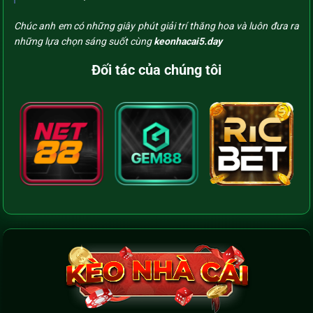
Chúc anh em có những giây phút giải trí thăng hoa và luôn đưa ra
những lựa chọn sáng suốt cùng
keonhacai5.day
Đối tác của chúng tôi