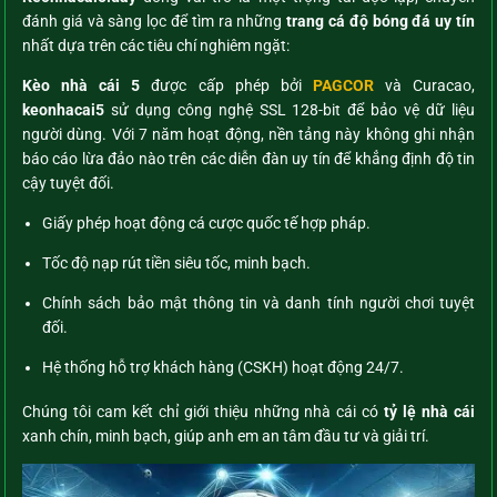
đánh giá và sàng lọc để tìm ra những
trang cá độ bóng đá uy tín
nhất dựa trên các tiêu chí nghiêm ngặt:
Kèo nhà cái 5
được cấp phép bởi
PAGCOR
và Curacao,
keonhacai5
sử dụng công nghệ SSL 128-bit để bảo vệ dữ liệu
người dùng. Với 7 năm hoạt động, nền tảng này không ghi nhận
báo cáo lừa đảo nào trên các diễn đàn uy tín để khẳng định độ tin
cậy tuyệt đối.
Giấy phép hoạt động cá cược quốc tế hợp pháp.
Tốc độ nạp rút tiền siêu tốc, minh bạch.
Chính sách bảo mật thông tin và danh tính người chơi tuyệt
đối.
Hệ thống hỗ trợ khách hàng (CSKH) hoạt động 24/7.
Chúng tôi cam kết chỉ giới thiệu những nhà cái có
tỷ lệ nhà cái
xanh chín, minh bạch, giúp anh em an tâm đầu tư và giải trí.