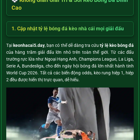
Cao
1. Cập nhật tỷ lệ bóng đá kèo nhà cái mọi giải đấu
Tại
keonhacai5.day
, bạn có thể dễ dàng tra cứu
tỷ lệ kèo bóng đá
của hàng trăm giải đấu lớn nhỏ trên toàn thế giới. Từ các đấu
trường rực lửa như Ngoại Hạng Anh, Champions League, La Liga,
Serie A, Bundesliga, cho đến ngày hội bóng đá lớn nhất hành tinh
World Cup 2026. Tất cả các biến động odds, kèo rung hiệp 1, hiệp
2 đều được hiển thị trực quan, dễ hiểu.