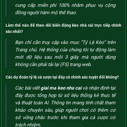
cung cấp miễn phí 100% nhằm phục vụ cộng
đồng người hâm mộ thể thao.
Làm thế nào để theo dõi biến động kèo nhà cái trực tiếp chính
xác nhất?
Bạn chỉ cần truy cập vào mục “Tỷ Lệ Kèo” trên
Trang chủ. Hệ thống của chúng tôi tự động làm
mới dữ liệu sau mỗi 3 giây mà người dùng
không cần phải tải lại (F5) trang web.
Các dự đoán tỷ lệ cá cược tại đây có chính xác tuyệt đối không?
Các bài viết
giai ma keo nha cai
và nhận định tại
đây được tổng hợp từ số liệu thống kê thực tế
và thuật toán AI. Thông tin mang tính chất tham
khảo chuyên sâu, giúp người chơi có thêm cơ
sở vững chắc trước khi tham gia cá cược có
trách nhiệm.