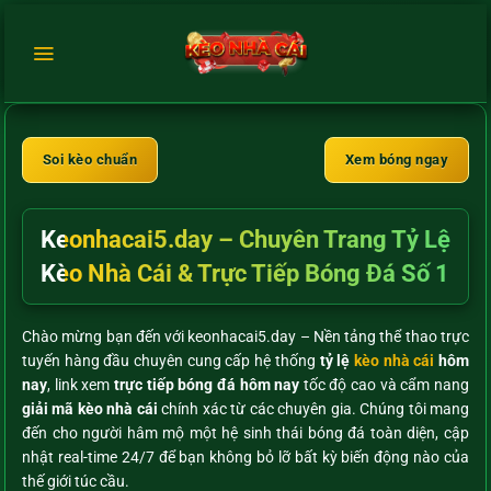
Chuyển
đến
×
nội
dung
Soi kèo chuẩn
Xem bóng ngay
Keonhacai5.day – Chuyên Trang Tỷ Lệ
Kèo Nhà Cái & Trực Tiếp Bóng Đá Số 1
Chào mừng bạn đến với keonhacai5.day – Nền tảng thể thao trực
tuyến hàng đầu chuyên cung cấp hệ thống
tỷ lệ
kèo nhà cái
hôm
nay
, link xem
trực tiếp bóng đá hôm nay
tốc độ cao và cẩm nang
giải mã kèo nhà cái
chính xác từ các chuyên gia. Chúng tôi mang
đến cho người hâm mộ một hệ sinh thái bóng đá toàn diện, cập
nhật real-time 24/7 để bạn không bỏ lỡ bất kỳ biến động nào của
thế giới túc cầu.