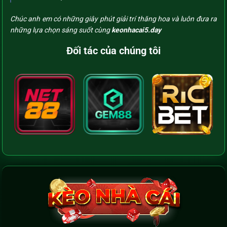
Chúc anh em có những giây phút giải trí thăng hoa và luôn đưa ra
những lựa chọn sáng suốt cùng
keonhacai5.day
Đối tác của chúng tôi