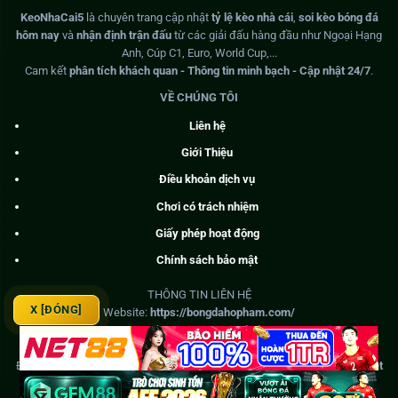
KeoNhaCai5
là chuyên trang cập nhật
tỷ lệ kèo nhà cái
,
soi kèo bóng đá
hôm nay
và
nhận định trận đấu
từ các giải đấu hàng đầu như Ngoại Hạng
Anh, Cúp C1, Euro, World Cup,...
Cam kết
phân tích khách quan - Thông tin minh bạch - Cập nhật 24/7
.
VỀ CHÚNG TÔI
Liên hệ
Giới Thiệu
Điều khoản dịch vụ
Chơi có trách nhiệm
Giấy phép hoạt động
Chính sách bảo mật
THÔNG TIN LIÊN HỆ
X [ĐÓNG]
Website:
https://bongdahopham.com/
Email:
support@vn88vip.io
Số điện thoại:
(+84) 093 786 7123
Địa chỉ:
40 Nguyễn Tri Phương, Phường 6, Quận 10, TP. Hồ Chí Minh, Việt
Nam