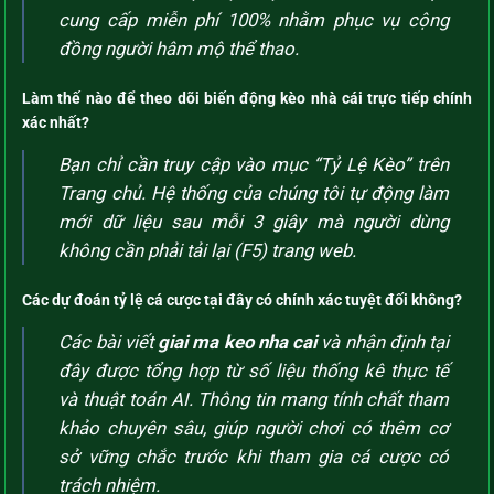
cung cấp miễn phí 100% nhằm phục vụ cộng
đồng người hâm mộ thể thao.
Làm thế nào để theo dõi biến động kèo nhà cái trực tiếp chính
xác nhất?
Bạn chỉ cần truy cập vào mục “Tỷ Lệ Kèo” trên
Trang chủ. Hệ thống của chúng tôi tự động làm
mới dữ liệu sau mỗi 3 giây mà người dùng
không cần phải tải lại (F5) trang web.
Các dự đoán tỷ lệ cá cược tại đây có chính xác tuyệt đối không?
Các bài viết
giai ma keo nha cai
và nhận định tại
đây được tổng hợp từ số liệu thống kê thực tế
và thuật toán AI. Thông tin mang tính chất tham
khảo chuyên sâu, giúp người chơi có thêm cơ
sở vững chắc trước khi tham gia cá cược có
trách nhiệm.