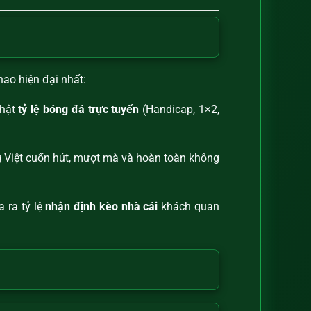
hao hiện đại nhất:
nhật
tỷ lệ bóng đá trực tuyến
(Handicap, 1×2,
ng Việt cuốn hút, mượt mà và hoàn toàn không
 ra tỷ lệ
nhận định kèo nhà cái
khách quan