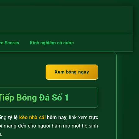
ve Scores
Kinh nghiệm cá cược
Xem bóng ngay
Tiếp Bóng Đá Số 1
hống
tỷ lệ
kèo nhà cái
hôm nay
, link xem
trực
tôi mang đến cho người hâm mộ một hệ sinh
.