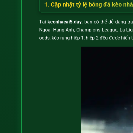
1. Cập nhật tỷ lệ bóng đá kèo nhà
Tại
keonhacai5.day
, bạn có thể dễ dàng tr
Ngoại Hạng Anh, Champions League, La Liga,
odds, kèo rung hiệp 1, hiệp 2 đều được hiển t