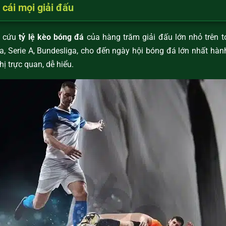
 cái mọi giải đấu
a cứu
tỷ lệ kèo bóng đá
của hàng trăm giải đấu lớn nhỏ trên t
 Serie A, Bundesliga, cho đến ngày hội bóng đá lớn nhất hàn
hị trực quan, dễ hiểu.