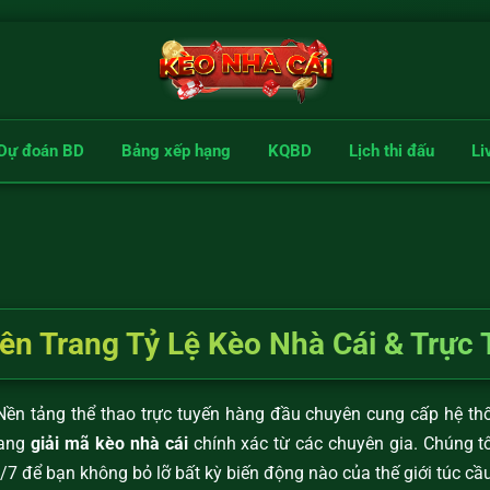
×
Dự đoán BD
Bảng xếp hạng
KQBD
Lịch thi đấu
Li
n Trang Tỷ Lệ Kèo Nhà Cái & Trực 
ền tảng thể thao trực tuyến hàng đầu chuyên cung cấp hệ t
nang
giải mã kèo nhà cái
chính xác từ các chuyên gia. Chúng 
4/7 để bạn không bỏ lỡ bất kỳ biến động nào của thế giới túc cầu