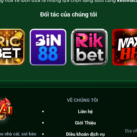
ăng hoa và luôn đưa ra những lựa chọn sáng suốt cùng
keonhaca
Đối tác của chúng tôi
VỀ CHÚNG TÔI
Liên hệ
Giới Thiệu
Địa c
èo nhà cái
,
soi kèo
Điều khoản dịch vụ