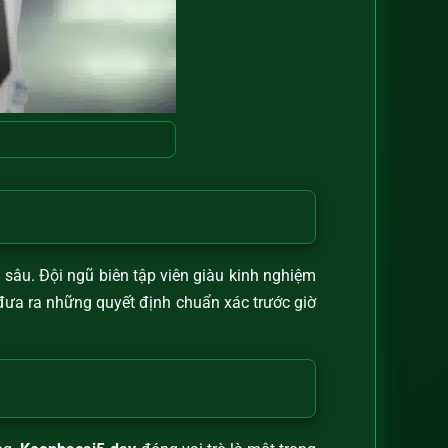
sâu. Đội ngũ biên tập viên giàu kinh nghiệm
n đưa ra những quyết định chuẩn xác trước giờ