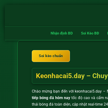
Chuyển
đến
nội
dung
Nhận định BD
Soi Kèo BĐ
Soi kèo chuẩn
Keonhacai5.day – Chuyê
Chào mừng bạn đến với keonhacai5.day – N
tiếp bóng đá hôm nay
tốc độ cao và cẩm 
thái bóng đá toàn diện, cập nhật real-time 2