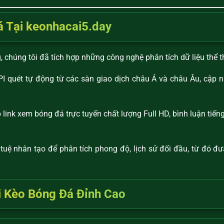
á Tại keonhacai5.day
 chúng tôi đã tích hợp những công nghệ phân tích dữ liệu thể t
I quét tự động từ các sàn giao dịch châu Á và châu Âu, cập 
link xem bóng đá trực tuyến chất lượng Full HD, bình luận tiế
tuệ nhân tạo để phân tích phong độ, lịch sử đối đầu, từ đó đưa
oi Kèo Bóng Đá Đỉnh Cao