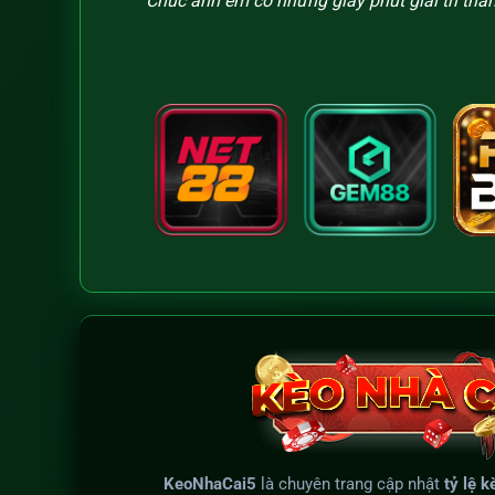
Chúc anh em có những giây phút giải trí th
KeoNhaCai5
là chuyên trang cập nhật
tỷ lệ k