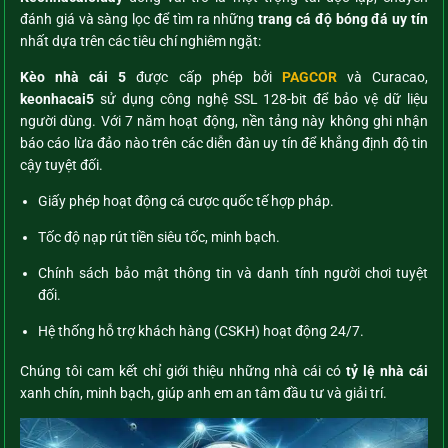
đánh giá và sàng lọc để tìm ra những
trang cá độ bóng đá uy tín
nhất dựa trên các tiêu chí nghiêm ngặt:
Kèo nhà cái 5
được cấp phép bởi
PAGCOR
và Curacao,
keonhacai5
sử dụng công nghệ SSL 128-bit để bảo vệ dữ liệu
người dùng. Với 7 năm hoạt động, nền tảng này không ghi nhận
báo cáo lừa đảo nào trên các diễn đàn uy tín để khẳng định độ tin
cậy tuyệt đối.
Giấy phép hoạt động cá cược quốc tế hợp pháp.
Tốc độ nạp rút tiền siêu tốc, minh bạch.
Chính sách bảo mật thông tin và danh tính người chơi tuyệt
đối.
Hệ thống hỗ trợ khách hàng (CSKH) hoạt động 24/7.
Chúng tôi cam kết chỉ giới thiệu những nhà cái có
tỷ lệ nhà cái
xanh chín, minh bạch, giúp anh em an tâm đầu tư và giải trí.