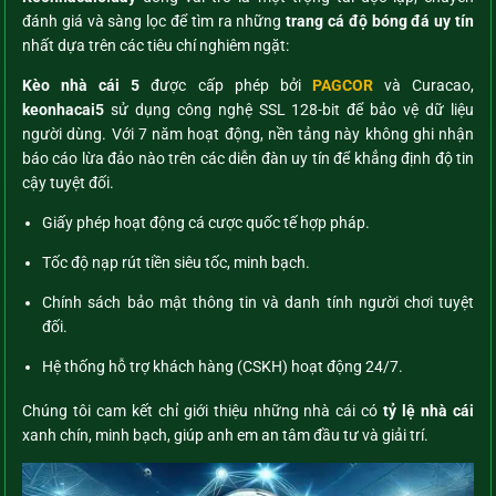
đánh giá và sàng lọc để tìm ra những
trang cá độ bóng đá uy tín
nhất dựa trên các tiêu chí nghiêm ngặt:
Kèo nhà cái 5
được cấp phép bởi
PAGCOR
và Curacao,
keonhacai5
sử dụng công nghệ SSL 128-bit để bảo vệ dữ liệu
người dùng. Với 7 năm hoạt động, nền tảng này không ghi nhận
báo cáo lừa đảo nào trên các diễn đàn uy tín để khẳng định độ tin
cậy tuyệt đối.
Giấy phép hoạt động cá cược quốc tế hợp pháp.
Tốc độ nạp rút tiền siêu tốc, minh bạch.
Chính sách bảo mật thông tin và danh tính người chơi tuyệt
đối.
Hệ thống hỗ trợ khách hàng (CSKH) hoạt động 24/7.
Chúng tôi cam kết chỉ giới thiệu những nhà cái có
tỷ lệ nhà cái
xanh chín, minh bạch, giúp anh em an tâm đầu tư và giải trí.