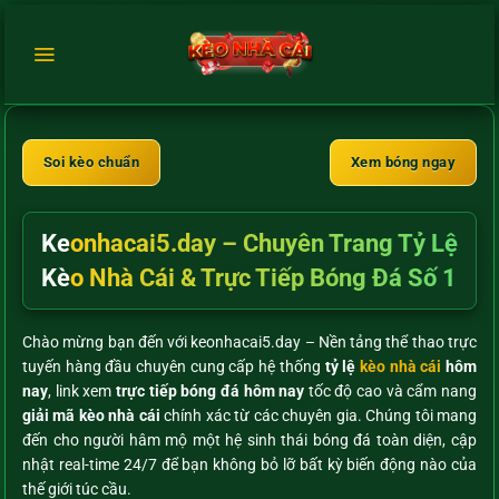
Chuyển
đến
×
nội
dung
Soi kèo chuẩn
Xem bóng ngay
Keonhacai5.day – Chuyên Trang Tỷ Lệ
Kèo Nhà Cái & Trực Tiếp Bóng Đá Số 1
Chào mừng bạn đến với keonhacai5.day – Nền tảng thể thao trực
tuyến hàng đầu chuyên cung cấp hệ thống
tỷ lệ
kèo nhà cái
hôm
nay
, link xem
trực tiếp bóng đá hôm nay
tốc độ cao và cẩm nang
giải mã kèo nhà cái
chính xác từ các chuyên gia. Chúng tôi mang
đến cho người hâm mộ một hệ sinh thái bóng đá toàn diện, cập
nhật real-time 24/7 để bạn không bỏ lỡ bất kỳ biến động nào của
thế giới túc cầu.