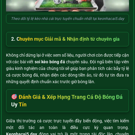
Theo dõi tỷ lệ kèo nhà cái trực tuyến chuẩn nhất tại keonhacai5.day
2. Chuyên mục Giải mã & Nhận định từ chuyên gia
Không chỉ dừng lại ở việc xem số liệu, người chơi còn được tiếp cận
với các bài viết
soi kèo bóng đá
chuyên sâu. Đội ngũ biên tập viên
giàu kinh nghiệm của chúng tôi sẽ giúp bạn phân tích các bẫy tỷ lệ
cá cược bóng đá, nhận diện các dòng tiền ảo, từ đó tự tin đưa ra
những quyết định chuẩn xác trước giờ bóng lăn.
Đánh Giá & Xếp Hạng Trang Cá Độ Bóng Đá
Uy Tín
Giữa thị trường cá cược trực tuyến đầy biến động, việc tìm kiếm
một đối tác an toàn là điều cực kỳ quan trọng.
K
eonhacai5.day
đóng vai trò là một trọng tài độc lập, chuyên