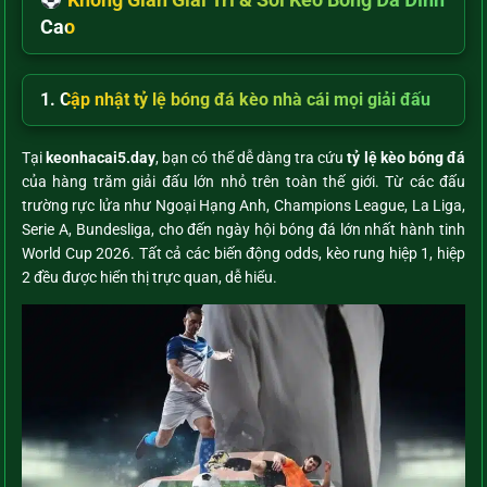
Cao
1. Cập nhật tỷ lệ bóng đá kèo nhà cái mọi giải đấu
Tại
keonhacai5.day
, bạn có thể dễ dàng tra cứu
tỷ lệ kèo bóng đá
của hàng trăm giải đấu lớn nhỏ trên toàn thế giới. Từ các đấu
trường rực lửa như Ngoại Hạng Anh, Champions League, La Liga,
Serie A, Bundesliga, cho đến ngày hội bóng đá lớn nhất hành tinh
World Cup 2026. Tất cả các biến động odds, kèo rung hiệp 1, hiệp
2 đều được hiển thị trực quan, dễ hiểu.