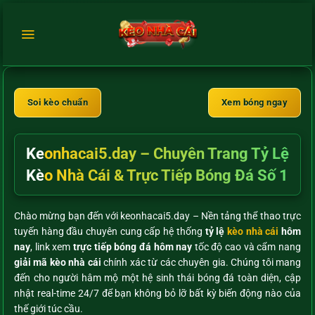
Chuyển
đến
×
nội
dung
Soi kèo chuẩn
Xem bóng ngay
Keonhacai5.day – Chuyên Trang Tỷ Lệ
Kèo Nhà Cái & Trực Tiếp Bóng Đá Số 1
Chào mừng bạn đến với keonhacai5.day – Nền tảng thể thao trực
tuyến hàng đầu chuyên cung cấp hệ thống
tỷ lệ
kèo nhà cái
hôm
nay
, link xem
trực tiếp bóng đá hôm nay
tốc độ cao và cẩm nang
giải mã kèo nhà cái
chính xác từ các chuyên gia. Chúng tôi mang
đến cho người hâm mộ một hệ sinh thái bóng đá toàn diện, cập
nhật real-time 24/7 để bạn không bỏ lỡ bất kỳ biến động nào của
thế giới túc cầu.