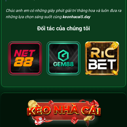
Chúc anh em có những giây phút giải trí thăng hoa và luôn đưa ra
những lựa chọn sáng suốt cùng
keonhacai5.day
Đối tác của chúng tôi