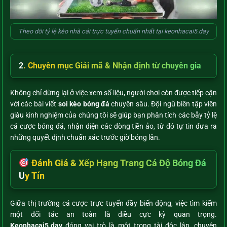
Theo dõi tỷ lệ kèo nhà cái trực tuyến chuẩn nhất tại keonhacai5.day
2. Chuyên mục Giải mã & Nhận định từ chuyên gia
Không chỉ dừng lại ở việc xem số liệu, người chơi còn được tiếp cận
với các bài viết
soi kèo bóng đá
chuyên sâu. Đội ngũ biên tập viên
giàu kinh nghiệm của chúng tôi sẽ giúp bạn phân tích các bẫy tỷ lệ
cá cược bóng đá, nhận diện các dòng tiền ảo, từ đó tự tin đưa ra
những quyết định chuẩn xác trước giờ bóng lăn.
Đánh Giá & Xếp Hạng Trang Cá Độ Bóng Đá
Uy Tín
Giữa thị trường cá cược trực tuyến đầy biến động, việc tìm kiếm
một đối tác an toàn là điều cực kỳ quan trọng.
K
eonhacai5.day
đóng vai trò là một trọng tài độc lập, chuyên