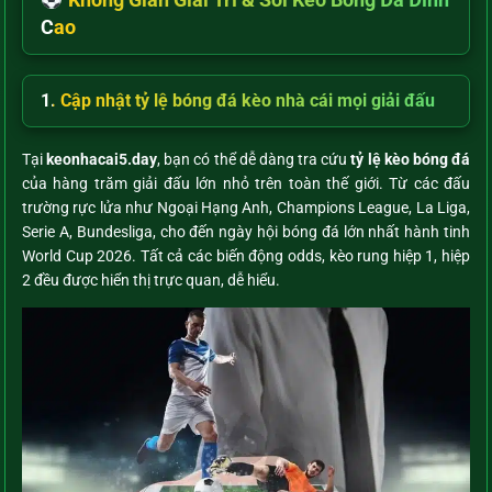
Cao
1. Cập nhật tỷ lệ bóng đá kèo nhà cái mọi giải đấu
Tại
keonhacai5.day
, bạn có thể dễ dàng tra cứu
tỷ lệ kèo bóng đá
của hàng trăm giải đấu lớn nhỏ trên toàn thế giới. Từ các đấu
trường rực lửa như Ngoại Hạng Anh, Champions League, La Liga,
Serie A, Bundesliga, cho đến ngày hội bóng đá lớn nhất hành tinh
World Cup 2026. Tất cả các biến động odds, kèo rung hiệp 1, hiệp
2 đều được hiển thị trực quan, dễ hiểu.