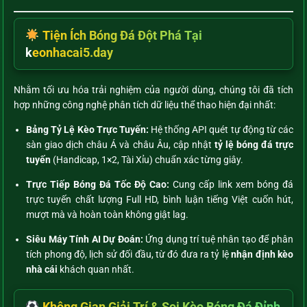
Tiện Ích Bóng Đá Đột Phá Tại
keonhacai5.day
Nhằm tối ưu hóa trải nghiệm của người dùng, chúng tôi đã tích
hợp những công nghệ phân tích dữ liệu thể thao hiện đại nhất:
Bảng Tỷ Lệ Kèo Trực Tuyến:
Hệ thống API quét tự động từ các
sàn giao dịch châu Á và châu Âu, cập nhật
tỷ lệ bóng đá trực
tuyến
(Handicap, 1×2, Tài Xỉu) chuẩn xác từng giây.
Trực Tiếp Bóng Đá Tốc Độ Cao:
Cung cấp link xem bóng đá
trực tuyến chất lượng Full HD, bình luận tiếng Việt cuốn hút,
mượt mà và hoàn toàn không giật lag.
Siêu Máy Tính AI Dự Đoán:
Ứng dụng trí tuệ nhân tạo để phân
tích phong độ, lịch sử đối đầu, từ đó đưa ra tỷ lệ
nhận định kèo
nhà cái
khách quan nhất.
Không Gian Giải Trí & Soi Kèo Bóng Đá Đỉnh