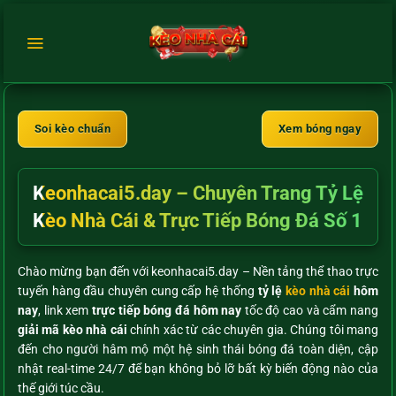
Chuyển
đến
×
nội
dung
Soi kèo chuẩn
Xem bóng ngay
Keonhacai5.day – Chuyên Trang Tỷ Lệ
Kèo Nhà Cái & Trực Tiếp Bóng Đá Số 1
Chào mừng bạn đến với keonhacai5.day – Nền tảng thể thao trực
tuyến hàng đầu chuyên cung cấp hệ thống
tỷ lệ
kèo nhà cái
hôm
nay
, link xem
trực tiếp bóng đá hôm nay
tốc độ cao và cẩm nang
giải mã kèo nhà cái
chính xác từ các chuyên gia. Chúng tôi mang
đến cho người hâm mộ một hệ sinh thái bóng đá toàn diện, cập
nhật real-time 24/7 để bạn không bỏ lỡ bất kỳ biến động nào của
thế giới túc cầu.