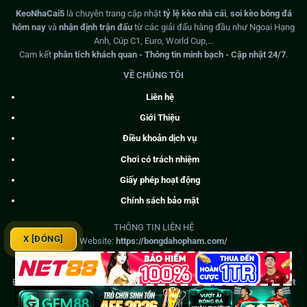
KeoNhaCai5
là chuyên trang cập nhật
tỷ lệ kèo nhà cái
,
soi kèo bóng đá
hôm nay
và
nhận định trận đấu
từ các giải đấu hàng đầu như Ngoại Hạng
Anh, Cúp C1, Euro, World Cup,...
Cam kết
phân tích khách quan - Thông tin minh bạch - Cập nhật 24/7
.
VỀ CHÚNG TÔI
Liên hệ
Giới Thiệu
Điều khoản dịch vụ
Chơi có trách nhiệm
Giấy phép hoạt động
Chính sách bảo mật
THÔNG TIN LIÊN HỆ
X [ĐÓNG]
Website:
https://bongdahopham.com/
Email:
support@vn88vip.io
Số điện thoại:
(+84) 093 786 7123
Địa chỉ:
40 Nguyễn Tri Phương, Phường 6, Quận 10, TP. Hồ Chí Minh, Việt
Nam