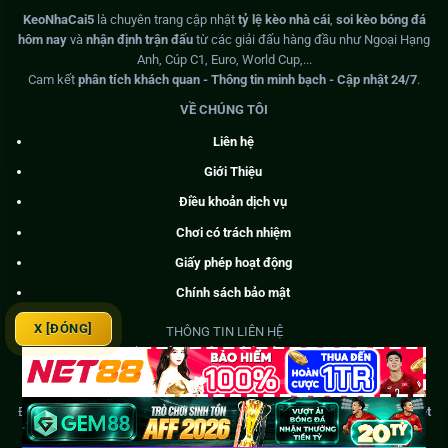
KeoNhaCai5
là chuyên trang cập nhật
tỷ lệ kèo nhà cái
,
soi kèo bóng đá
hôm nay
và
nhận định trận đấu
từ các giải đấu hàng đầu như Ngoại Hạng
Anh, Cúp C1, Euro, World Cup,...
Cam kết
phân tích khách quan - Thông tin minh bạch - Cập nhật 24/7
.
VỀ CHÚNG TÔI
Liên hệ
Giới Thiệu
Điều khoản dịch vụ
Chơi có trách nhiệm
Giấy phép hoạt động
Chính sách bảo mật
X [ĐÓNG]
THÔNG TIN LIÊN HỆ
Website:
https://bongdahopham.com/
Email:
support@vn88vip.io
Số điện thoại:
(+84) 093 786 7123
Địa chỉ:
40 Nguyễn Tri Phương, Phường 6, Quận 10, TP. Hồ Chí Minh, Việt
Nam