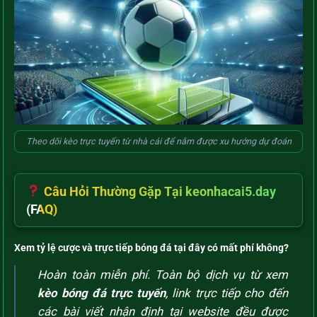
Theo dõi kèo trực tuyến từ nhà cái để nắm được xu hướng dự đoán
Câu Hỏi Thường Gặp Tại keonhacai5.day
(FAQ)
Xem tỷ lệ cược và trực tiếp bóng đá tại đây có mất phí không?
Hoàn toàn miễn phí. Toàn bộ dịch vụ từ xem
kèo bóng đá trực tuyến
, link trực tiếp cho đến
các bài viết nhận định tại website đều được