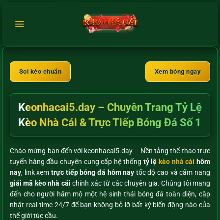
Chuyển
đến
×
nội
dung
Soi kèo chuẩn
Xem bóng ngay
Keonhacai5.day – Chuyên Trang Tỷ Lệ
Kèo Nhà Cái & Trực Tiếp Bóng Đá Số 1
Chào mừng bạn đến với keonhacai5.day – Nền tảng thể thao trực
tuyến hàng đầu chuyên cung cấp hệ thống
tỷ lệ
kèo nhà cái
hôm
nay
, link xem
trực tiếp bóng đá hôm nay
tốc độ cao và cẩm nang
giải mã kèo nhà cái
chính xác từ các chuyên gia. Chúng tôi mang
đến cho người hâm mộ một hệ sinh thái bóng đá toàn diện, cập
nhật real-time 24/7 để bạn không bỏ lỡ bất kỳ biến động nào của
thế giới túc cầu.