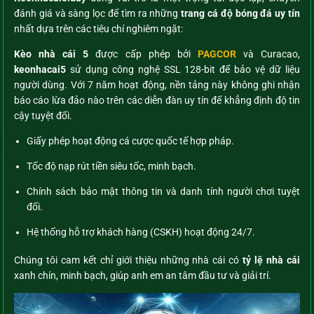
đánh giá và sàng lọc để tìm ra những
trang cá độ bóng đá uy tín
nhất dựa trên các tiêu chí nghiêm ngặt:
Kèo nhà cái 5
được cấp phép bởi
PAGCOR
và Curacao,
keonhacai5
sử dụng công nghệ SSL 128-bit để bảo vệ dữ liệu
người dùng. Với 7 năm hoạt động, nền tảng này không ghi nhận
báo cáo lừa đảo nào trên các diễn đàn uy tín để khẳng định độ tin
cậy tuyệt đối.
Giấy phép hoạt động cá cược quốc tế hợp pháp.
Tốc độ nạp rút tiền siêu tốc, minh bạch.
Chính sách bảo mật thông tin và danh tính người chơi tuyệt
đối.
Hệ thống hỗ trợ khách hàng (CSKH) hoạt động 24/7.
Chúng tôi cam kết chỉ giới thiệu những nhà cái có
tỷ lệ nhà cái
xanh chín, minh bạch, giúp anh em an tâm đầu tư và giải trí.