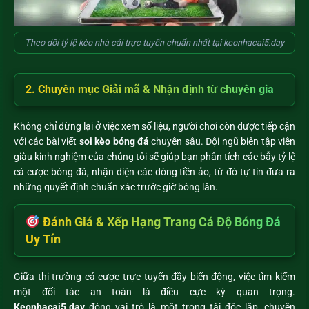
Theo dõi tỷ lệ kèo nhà cái trực tuyến chuẩn nhất tại keonhacai5.day
2. Chuyên mục Giải mã & Nhận định từ chuyên gia
Không chỉ dừng lại ở việc xem số liệu, người chơi còn được tiếp cận
với các bài viết
soi kèo bóng đá
chuyên sâu. Đội ngũ biên tập viên
giàu kinh nghiệm của chúng tôi sẽ giúp bạn phân tích các bẫy tỷ lệ
cá cược bóng đá, nhận diện các dòng tiền ảo, từ đó tự tin đưa ra
những quyết định chuẩn xác trước giờ bóng lăn.
Đánh Giá & Xếp Hạng Trang Cá Độ Bóng Đá
Uy Tín
Giữa thị trường cá cược trực tuyến đầy biến động, việc tìm kiếm
một đối tác an toàn là điều cực kỳ quan trọng.
K
eonhacai5.day
đóng vai trò là một trọng tài độc lập, chuyên