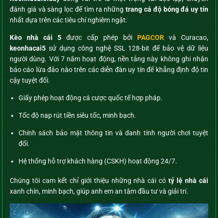
đánh giá và sàng lọc để tìm ra những
trang cá độ bóng đá uy tín
nhất dựa trên các tiêu chí nghiêm ngặt:
Kèo nhà cái 5
được cấp phép bởi
PAGCOR
và Curacao,
keonhacai5
sử dụng công nghệ SSL 128-bit để bảo vệ dữ liệu
người dùng. Với 7 năm hoạt động, nền tảng này không ghi nhận
báo cáo lừa đảo nào trên các diễn đàn uy tín để khẳng định độ tin
cậy tuyệt đối.
Giấy phép hoạt động cá cược quốc tế hợp pháp.
Tốc độ nạp rút tiền siêu tốc, minh bạch.
Chính sách bảo mật thông tin và danh tính người chơi tuyệt
đối.
Hệ thống hỗ trợ khách hàng (CSKH) hoạt động 24/7.
Chúng tôi cam kết chỉ giới thiệu những nhà cái có
tỷ lệ nhà cái
xanh chín, minh bạch, giúp anh em an tâm đầu tư và giải trí.