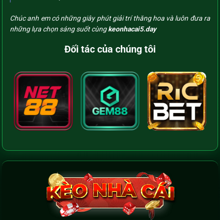
Chúc anh em có những giây phút giải trí thăng hoa và luôn đưa ra
những lựa chọn sáng suốt cùng
keonhacai5.day
Đối tác của chúng tôi