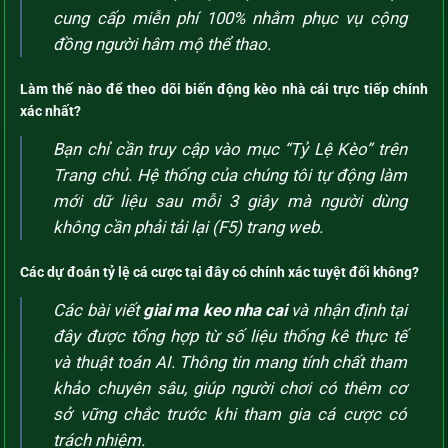
cung cấp miễn phí 100% nhằm phục vụ cộng
đồng người hâm mộ thể thao.
Làm thế nào để theo dõi biến động kèo nhà cái trực tiếp chính
xác nhất?
Bạn chỉ cần truy cập vào mục “Tỷ Lệ Kèo” trên
Trang chủ. Hệ thống của chúng tôi tự động làm
mới dữ liệu sau mỗi 3 giây mà người dùng
không cần phải tải lại (F5) trang web.
Các dự đoán tỷ lệ cá cược tại đây có chính xác tuyệt đối không?
Các bài viết
giai ma keo nha cai
và nhận định tại
đây được tổng hợp từ số liệu thống kê thực tế
và thuật toán AI. Thông tin mang tính chất tham
khảo chuyên sâu, giúp người chơi có thêm cơ
sở vững chắc trước khi tham gia cá cược có
trách nhiệm.