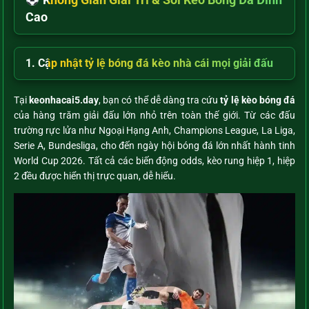
Cao
1. Cập nhật tỷ lệ bóng đá kèo nhà cái mọi giải đấu
Tại
keonhacai5.day
, bạn có thể dễ dàng tra cứu
tỷ lệ kèo bóng đá
của hàng trăm giải đấu lớn nhỏ trên toàn thế giới. Từ các đấu
trường rực lửa như Ngoại Hạng Anh, Champions League, La Liga,
Serie A, Bundesliga, cho đến ngày hội bóng đá lớn nhất hành tinh
World Cup 2026. Tất cả các biến động odds, kèo rung hiệp 1, hiệp
2 đều được hiển thị trực quan, dễ hiểu.