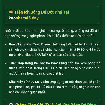
Tiện Ích Bóng Đá Đột Phá Tại
keonhacai5.day
Nhằm tối ưu hóa trải nghiệm của người dùng, chúng tôi đã tích
hợp những công nghệ phân tích dữ liệu thể thao hiện đại nhất:
Bảng Tỷ Lệ Kèo Trực Tuyến:
Hệ thống API quét tự động từ các
sàn giao dịch châu Á và châu Âu, cập nhật
tỷ lệ bóng đá trực
tuyến
(Handicap, 1×2, Tài Xỉu) chuẩn xác từng giây.
Trực Tiếp Bóng Đá Tốc Độ Cao:
Cung cấp link xem bóng đá
trực tuyến chất lượng Full HD, bình luận tiếng Việt cuốn hút,
mượt mà và hoàn toàn không giật lag.
Siêu Máy Tính AI Dự Đoán:
Ứng dụng trí tuệ nhân tạo để phân
tích phong độ, lịch sử đối đầu, từ đó đưa ra tỷ lệ
nhận định kèo
nhà cái
khách quan nhất.
Không Gian Giải Trí & Soi Kèo Bóng Đá Đỉnh