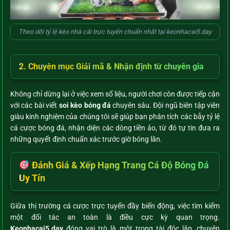
Theo dõi tỷ lệ kèo nhà cái trực tuyến chuẩn nhất tại keonhacai5.day
2. Chuyên mục Giải mã & Nhận định từ chuyên gia
Không chỉ dừng lại ở việc xem số liệu, người chơi còn được tiếp cận
với các bài viết
soi kèo bóng đá
chuyên sâu. Đội ngũ biên tập viên
giàu kinh nghiệm của chúng tôi sẽ giúp bạn phân tích các bẫy tỷ lệ
cá cược bóng đá, nhận diện các dòng tiền ảo, từ đó tự tin đưa ra
những quyết định chuẩn xác trước giờ bóng lăn.
Đánh Giá & Xếp Hạng Trang Cá Độ Bóng Đá
Uy Tín
Giữa thị trường cá cược trực tuyến đầy biến động, việc tìm kiếm
một đối tác an toàn là điều cực kỳ quan trọng.
K
eonhacai5.day
đóng vai trò là một trọng tài độc lập, chuyên