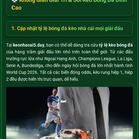
Cao
1. Cập nhật tỷ lệ bóng đá kèo nhà cái mọi giải đấu
Tại
keonhacai5.day
, bạn có thể dễ dàng tra cứu
tỷ lệ kèo bóng đá
của hàng trăm giải đấu lớn nhỏ trên toàn thế giới. Từ các đấu
trường rực lửa như Ngoại Hạng Anh, Champions League, La Liga,
Serie A, Bundesliga, cho đến ngày hội bóng đá lớn nhất hành tinh
World Cup 2026. Tất cả các biến động odds, kèo rung hiệp 1, hiệp
2 đều được hiển thị trực quan, dễ hiểu.