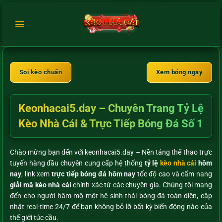
Chuyển
đến
×
nội
dung
Soi kèo chuẩn
Xem bóng ngay
Keonhacai5.day – Chuyên Trang Tỷ Lệ
Kèo Nhà Cái & Trực Tiếp Bóng Đá Số 1
Chào mừng bạn đến với keonhacai5.day – Nền tảng thể thao trực
tuyến hàng đầu chuyên cung cấp hệ thống
tỷ lệ
kèo nhà cái
hôm
nay
, link xem
trực tiếp bóng đá hôm nay
tốc độ cao và cẩm nang
giải mã kèo nhà cái
chính xác từ các chuyên gia. Chúng tôi mang
đến cho người hâm mộ một hệ sinh thái bóng đá toàn diện, cập
nhật real-time 24/7 để bạn không bỏ lỡ bất kỳ biến động nào của
thế giới túc cầu.