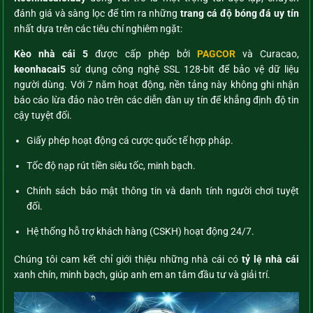
đánh giá và sàng lọc để tìm ra những
trang cá độ bóng đá uy tín
nhất dựa trên các tiêu chí nghiêm ngặt:
Kèo nhà cái 5
được cấp phép bởi
PAGCOR
và Curacao,
keonhacai5
sử dụng công nghệ SSL 128-bit để bảo vệ dữ liệu
người dùng. Với 7 năm hoạt động, nền tảng này không ghi nhận
báo cáo lừa đảo nào trên các diễn đàn uy tín để khẳng định độ tin
cậy tuyệt đối.
Giấy phép hoạt động cá cược quốc tế hợp pháp.
Tốc độ nạp rút tiền siêu tốc, minh bạch.
Chính sách bảo mật thông tin và danh tính người chơi tuyệt
đối.
Hệ thống hỗ trợ khách hàng (CSKH) hoạt động 24/7.
Chúng tôi cam kết chỉ giới thiệu những nhà cái có
tỷ lệ nhà cái
xanh chín, minh bạch, giúp anh em an tâm đầu tư và giải trí.