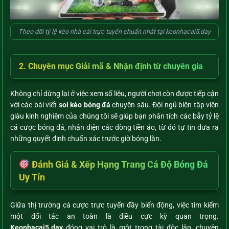
Theo dõi tỷ lệ kèo nhà cái trực tuyến chuẩn nhất tại keonhacai5.day
2. Chuyên mục Giải mã & Nhận định từ chuyên gia
Không chỉ dừng lại ở việc xem số liệu, người chơi còn được tiếp cận
với các bài viết
soi kèo bóng đá
chuyên sâu. Đội ngũ biên tập viên
giàu kinh nghiệm của chúng tôi sẽ giúp bạn phân tích các bẫy tỷ lệ
cá cược bóng đá, nhận diện các dòng tiền ảo, từ đó tự tin đưa ra
những quyết định chuẩn xác trước giờ bóng lăn.
Đánh Giá & Xếp Hạng Trang Cá Độ Bóng Đá
Uy Tín
Giữa thị trường cá cược trực tuyến đầy biến động, việc tìm kiếm
một đối tác an toàn là điều cực kỳ quan trọng.
K
eonhacai5.day
đóng vai trò là một trọng tài độc lập, chuyên