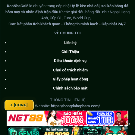
KeoNhaCai5
là chuyên trang cập nhật
tỷ lệ kèo nhà cái
,
soi kèo bóng đá
hôm nay
và
nhận định trận đấu
từ các giải đấu hàng đầu như Ngoại Hạng
Anh, Cúp C1, Euro, World Cup,...
Cam kết
phân tích khách quan - Thông tin minh bạch - Cập nhật 24/7
.
VỀ CHÚNG TÔI
Liên hệ
Giới Thiệu
Điều khoản dịch vụ
Chơi có trách nhiệm
Giấy phép hoạt động
Chính sách bảo mật
THÔNG TIN LIÊN HỆ
X [ĐÓNG]
Website:
https://bongdahopham.com/
Email:
support@vn88vip.io
Số điện thoại:
(+84) 093 786 7123
Địa chỉ:
40 Nguyễn Tri Phương, Phường 6, Quận 10, TP. Hồ Chí Minh, Việt
Nam