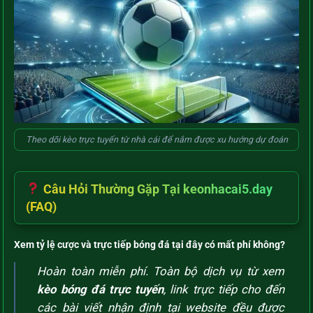
Theo dõi kèo trực tuyến từ nhà cái để nắm được xu hướng dự đoán
Câu Hỏi Thường Gặp Tại keonhacai5.day
(FAQ)
Xem tỷ lệ cược và trực tiếp bóng đá tại đây có mất phí không?
Hoàn toàn miễn phí. Toàn bộ dịch vụ từ xem
kèo bóng đá trực tuyến
, link trực tiếp cho đến
các bài viết nhận định tại website đều được