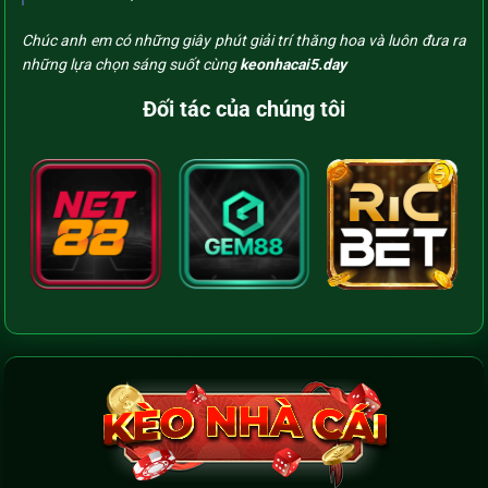
Chúc anh em có những giây phút giải trí thăng hoa và luôn đưa ra
những lựa chọn sáng suốt cùng
keonhacai5.day
Đối tác của chúng tôi