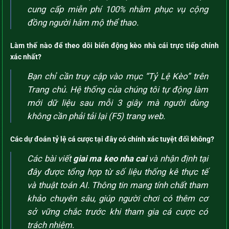
cung cấp miễn phí 100% nhằm phục vụ cộng
đồng người hâm mộ thể thao.
Làm thế nào để theo dõi biến động kèo nhà cái trực tiếp chính
xác nhất?
Bạn chỉ cần truy cập vào mục “Tỷ Lệ Kèo” trên
Trang chủ. Hệ thống của chúng tôi tự động làm
mới dữ liệu sau mỗi 3 giây mà người dùng
không cần phải tải lại (F5) trang web.
Các dự đoán tỷ lệ cá cược tại đây có chính xác tuyệt đối không?
Các bài viết
giai ma keo nha cai
và nhận định tại
đây được tổng hợp từ số liệu thống kê thực tế
và thuật toán AI. Thông tin mang tính chất tham
khảo chuyên sâu, giúp người chơi có thêm cơ
sở vững chắc trước khi tham gia cá cược có
trách nhiệm.