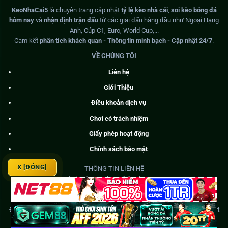
KeoNhaCai5
là chuyên trang cập nhật
tỷ lệ kèo nhà cái
,
soi kèo bóng đá
hôm nay
và
nhận định trận đấu
từ các giải đấu hàng đầu như Ngoại Hạng
Anh, Cúp C1, Euro, World Cup,...
Cam kết
phân tích khách quan - Thông tin minh bạch - Cập nhật 24/7
.
VỀ CHÚNG TÔI
Liên hệ
Giới Thiệu
Điều khoản dịch vụ
Chơi có trách nhiệm
Giấy phép hoạt động
Chính sách bảo mật
X [ĐÓNG]
THÔNG TIN LIÊN HỆ
Website:
https://bongdahopham.com/
Email:
support@vn88vip.io
Số điện thoại:
(+84) 093 786 7123
Địa chỉ:
40 Nguyễn Tri Phương, Phường 6, Quận 10, TP. Hồ Chí Minh, Việt
Nam