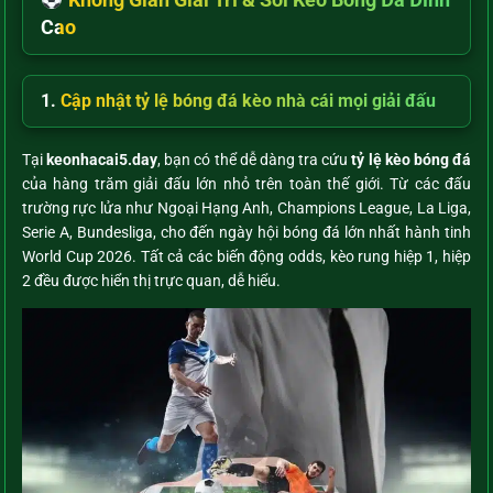
Cao
1. Cập nhật tỷ lệ bóng đá kèo nhà cái mọi giải đấu
Tại
keonhacai5.day
, bạn có thể dễ dàng tra cứu
tỷ lệ kèo bóng đá
của hàng trăm giải đấu lớn nhỏ trên toàn thế giới. Từ các đấu
trường rực lửa như Ngoại Hạng Anh, Champions League, La Liga,
Serie A, Bundesliga, cho đến ngày hội bóng đá lớn nhất hành tinh
World Cup 2026. Tất cả các biến động odds, kèo rung hiệp 1, hiệp
2 đều được hiển thị trực quan, dễ hiểu.