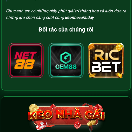
Chúc anh em có những giây phút giải trí thăng hoa và luôn đưa ra
những lựa chọn sáng suốt cùng
keonhacai5.day
Đối tác của chúng tôi