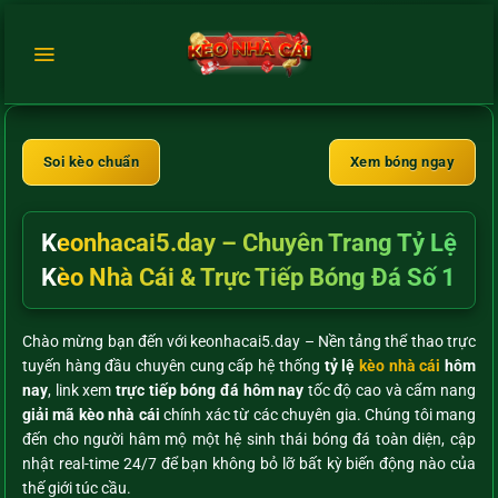
Chuyển
đến
×
nội
dung
Soi kèo chuẩn
Xem bóng ngay
Keonhacai5.day – Chuyên Trang Tỷ Lệ
Kèo Nhà Cái & Trực Tiếp Bóng Đá Số 1
Chào mừng bạn đến với keonhacai5.day – Nền tảng thể thao trực
tuyến hàng đầu chuyên cung cấp hệ thống
tỷ lệ
kèo nhà cái
hôm
nay
, link xem
trực tiếp bóng đá hôm nay
tốc độ cao và cẩm nang
giải mã kèo nhà cái
chính xác từ các chuyên gia. Chúng tôi mang
đến cho người hâm mộ một hệ sinh thái bóng đá toàn diện, cập
nhật real-time 24/7 để bạn không bỏ lỡ bất kỳ biến động nào của
thế giới túc cầu.