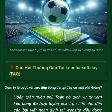
Theo dõi kèo trực tuyến từ nhà cái để nắm được xu hướng dự đoán
Câu Hỏi Thường Gặp Tại keonhacai5.day
(FAQ)
Xem tỷ lệ cược và trực tiếp bóng đá tại đây có mất phí không?
Hoàn toàn miễn phí. Toàn bộ dịch vụ từ xem
kèo bóng đá trực tuyến
, link trực tiếp cho đến
các bài viết nhận định tại website đều được