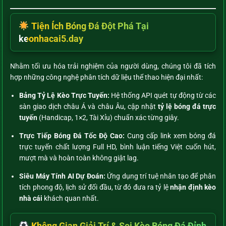
Tiện Ích Bóng Đá Đột Phá Tại
keonhacai5.day
Nhằm tối ưu hóa trải nghiệm của người dùng, chúng tôi đã tích
hợp những công nghệ phân tích dữ liệu thể thao hiện đại nhất:
Bảng Tỷ Lệ Kèo Trực Tuyến:
Hệ thống API quét tự động từ các
sàn giao dịch châu Á và châu Âu, cập nhật
tỷ lệ bóng đá trực
tuyến
(Handicap, 1×2, Tài Xỉu) chuẩn xác từng giây.
Trực Tiếp Bóng Đá Tốc Độ Cao:
Cung cấp link xem bóng đá
trực tuyến chất lượng Full HD, bình luận tiếng Việt cuốn hút,
mượt mà và hoàn toàn không giật lag.
Siêu Máy Tính AI Dự Đoán:
Ứng dụng trí tuệ nhân tạo để phân
tích phong độ, lịch sử đối đầu, từ đó đưa ra tỷ lệ
nhận định kèo
nhà cái
khách quan nhất.
Không Gian Giải Trí & Soi Kèo Bóng Đá Đỉnh