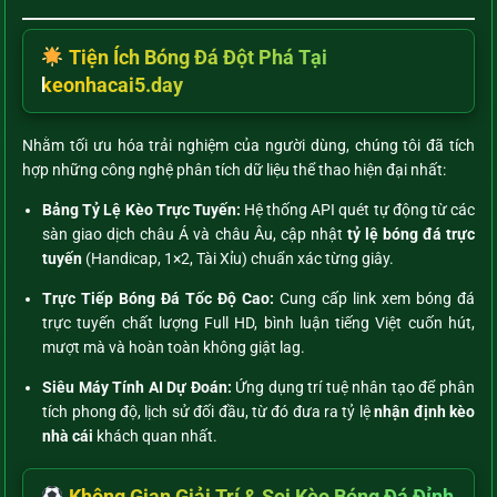
Tiện Ích Bóng Đá Đột Phá Tại
keonhacai5.day
Nhằm tối ưu hóa trải nghiệm của người dùng, chúng tôi đã tích
hợp những công nghệ phân tích dữ liệu thể thao hiện đại nhất:
Bảng Tỷ Lệ Kèo Trực Tuyến:
Hệ thống API quét tự động từ các
sàn giao dịch châu Á và châu Âu, cập nhật
tỷ lệ bóng đá trực
tuyến
(Handicap, 1×2, Tài Xỉu) chuẩn xác từng giây.
Trực Tiếp Bóng Đá Tốc Độ Cao:
Cung cấp link xem bóng đá
trực tuyến chất lượng Full HD, bình luận tiếng Việt cuốn hút,
mượt mà và hoàn toàn không giật lag.
Siêu Máy Tính AI Dự Đoán:
Ứng dụng trí tuệ nhân tạo để phân
tích phong độ, lịch sử đối đầu, từ đó đưa ra tỷ lệ
nhận định kèo
nhà cái
khách quan nhất.
Không Gian Giải Trí & Soi Kèo Bóng Đá Đỉnh