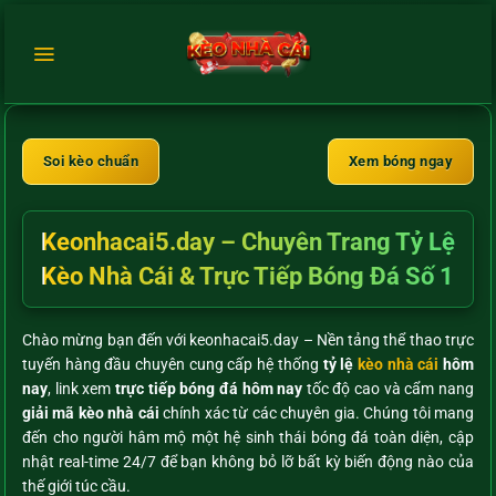
Chuyển
đến
×
nội
dung
Soi kèo chuẩn
Xem bóng ngay
Keonhacai5.day – Chuyên Trang Tỷ Lệ
Kèo Nhà Cái & Trực Tiếp Bóng Đá Số 1
Chào mừng bạn đến với keonhacai5.day – Nền tảng thể thao trực
tuyến hàng đầu chuyên cung cấp hệ thống
tỷ lệ
kèo nhà cái
hôm
nay
, link xem
trực tiếp bóng đá hôm nay
tốc độ cao và cẩm nang
giải mã kèo nhà cái
chính xác từ các chuyên gia. Chúng tôi mang
đến cho người hâm mộ một hệ sinh thái bóng đá toàn diện, cập
nhật real-time 24/7 để bạn không bỏ lỡ bất kỳ biến động nào của
thế giới túc cầu.