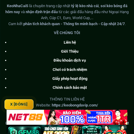
KeoNhaCai5
là chuyên trang cập nhật
tỷ lệ kèo nhà cái
,
soi kèo bóng đá
hôm nay
và
nhận định trận đấu
từ các giải đấu hàng đầu như Ngoại Hạng
Anh, Cúp C1, Euro, World Cup,...
Cam kết
phân tích khách quan - Thông tin minh bạch - Cập nhật 24/7
.
VỀ CHÚNG TÔI
Liên hệ
Giới Thiệu
Điều khoản dịch vụ
Chơi có trách nhiệm
Giấy phép hoạt động
Chính sách bảo mật
THÔNG TIN LIÊN HỆ
X [ĐÓNG]
Website:
https://keobongdavip.com/
Email:
support@vn88vip.io
Số điện thoại:
(+84) 093 786 7123
Địa chỉ:
40 Nguyễn Tri Phương, Phường 6, Quận 10, TP. Hồ Chí Minh, Việt
Nam