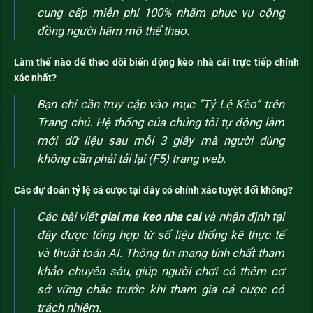
cung cấp miễn phí 100% nhằm phục vụ cộng
đồng người hâm mộ thể thao.
Làm thế nào để theo dõi biến động kèo nhà cái trực tiếp chính
xác nhất?
Bạn chỉ cần truy cập vào mục “Tỷ Lệ Kèo” trên
Trang chủ. Hệ thống của chúng tôi tự động làm
mới dữ liệu sau mỗi 3 giây mà người dùng
không cần phải tải lại (F5) trang web.
Các dự đoán tỷ lệ cá cược tại đây có chính xác tuyệt đối không?
Các bài viết
giai ma keo nha cai
và nhận định tại
đây được tổng hợp từ số liệu thống kê thực tế
và thuật toán AI. Thông tin mang tính chất tham
khảo chuyên sâu, giúp người chơi có thêm cơ
sở vững chắc trước khi tham gia cá cược có
trách nhiệm.