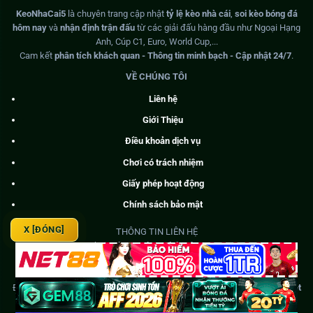
KeoNhaCai5
là chuyên trang cập nhật
tỷ lệ kèo nhà cái
,
soi kèo bóng đá
hôm nay
và
nhận định trận đấu
từ các giải đấu hàng đầu như Ngoại Hạng
Anh, Cúp C1, Euro, World Cup,...
Cam kết
phân tích khách quan - Thông tin minh bạch - Cập nhật 24/7
.
VỀ CHÚNG TÔI
Liên hệ
Giới Thiệu
Điều khoản dịch vụ
Chơi có trách nhiệm
Giấy phép hoạt động
Chính sách bảo mật
X [ĐÓNG]
THÔNG TIN LIÊN HỆ
Website:
https://bongdahopham.com/
Email:
support@vn88vip.io
Số điện thoại:
(+84) 093 786 7123
Địa chỉ:
40 Nguyễn Tri Phương, Phường 6, Quận 10, TP. Hồ Chí Minh, Việt
Nam