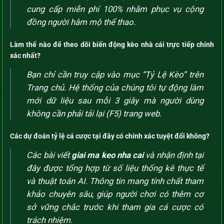
cung cấp miễn phí 100% nhằm phục vụ cộng
đồng người hâm mộ thể thao.
Làm thế nào để theo dõi biến động kèo nhà cái trực tiếp chính
xác nhất?
Bạn chỉ cần truy cập vào mục “Tỷ Lệ Kèo” trên
Trang chủ. Hệ thống của chúng tôi tự động làm
mới dữ liệu sau mỗi 3 giây mà người dùng
không cần phải tải lại (F5) trang web.
Các dự đoán tỷ lệ cá cược tại đây có chính xác tuyệt đối không?
Các bài viết
giai ma keo nha cai
và nhận định tại
đây được tổng hợp từ số liệu thống kê thực tế
và thuật toán AI. Thông tin mang tính chất tham
khảo chuyên sâu, giúp người chơi có thêm cơ
sở vững chắc trước khi tham gia cá cược có
trách nhiệm.