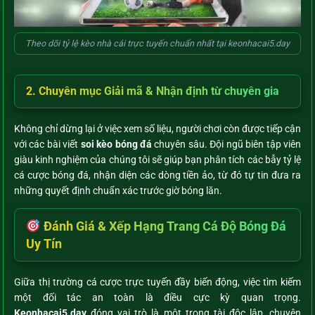
Theo dõi tỷ lệ kèo nhà cái trực tuyến chuẩn nhất tại keonhacai5.day
2. Chuyên mục Giải mã & Nhận định từ chuyên gia
Không chỉ dừng lại ở việc xem số liệu, người chơi còn được tiếp cận
với các bài viết
soi kèo bóng đá
chuyên sâu. Đội ngũ biên tập viên
giàu kinh nghiệm của chúng tôi sẽ giúp bạn phân tích các bẫy tỷ lệ
cá cược bóng đá, nhận diện các dòng tiền ảo, từ đó tự tin đưa ra
những quyết định chuẩn xác trước giờ bóng lăn.
Đánh Giá & Xếp Hạng Trang Cá Độ Bóng Đá
Uy Tín
Giữa thị trường cá cược trực tuyến đầy biến động, việc tìm kiếm
một đối tác an toàn là điều cực kỳ quan trọng.
K
eonhacai5.day
đóng vai trò là một trọng tài độc lập, chuyên