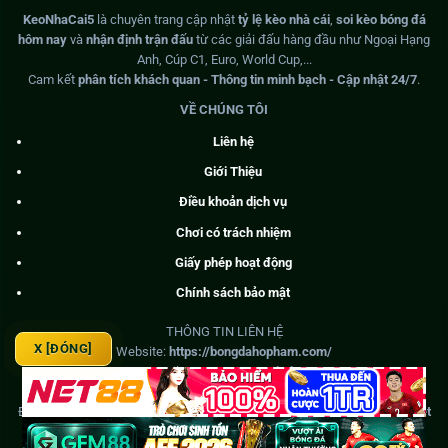
KeoNhaCai5
là chuyên trang cập nhật
tỷ lệ kèo nhà cái
,
soi kèo bóng đá
hôm nay
và
nhận định trận đấu
từ các giải đấu hàng đầu như Ngoại Hạng
Anh, Cúp C1, Euro, World Cup,...
Cam kết
phân tích khách quan - Thông tin minh bạch - Cập nhật 24/7
.
VỀ CHÚNG TÔI
Liên hệ
Giới Thiệu
Điều khoản dịch vụ
Chơi có trách nhiệm
Giấy phép hoạt động
Chính sách bảo mật
THÔNG TIN LIÊN HỆ
X [ĐÓNG]
Website:
https://bongdahopham.com/
Email:
support@vn88vip.io
Số điện thoại:
(+84) 093 786 7123
Địa chỉ:
40 Nguyễn Tri Phương, Phường 6, Quận 10, TP. Hồ Chí Minh, Việt
Nam