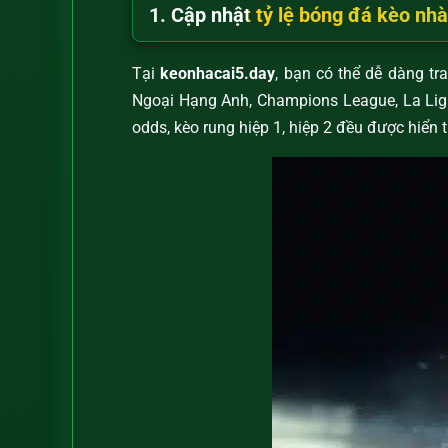
1. Cập nhật tỷ lệ bóng đá kèo nhà
Tại
keonhacai5.day
, bạn có thể dễ dàng tr
Ngoại Hạng Anh, Champions League, La Liga,
odds, kèo rung hiệp 1, hiệp 2 đều được hiển t