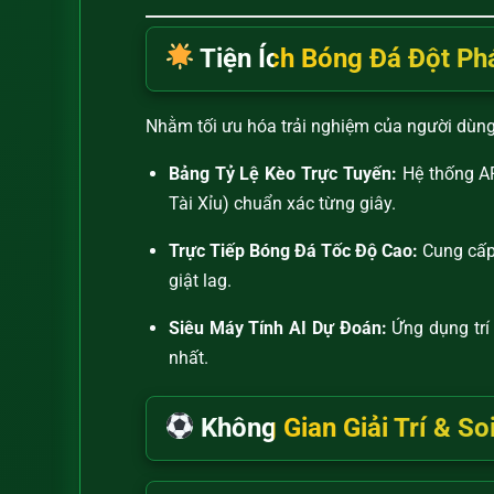
Tiện Ích Bóng Đá Đột Ph
Nhằm tối ưu hóa trải nghiệm của người dùng,
Bảng Tỷ Lệ Kèo Trực Tuyến:
Hệ thống AP
Tài Xỉu) chuẩn xác từng giây.
Trực Tiếp Bóng Đá Tốc Độ Cao:
Cung cấp 
giật lag.
Siêu Máy Tính AI Dự Đoán:
Ứng dụng trí 
nhất.
Không Gian Giải Trí & S