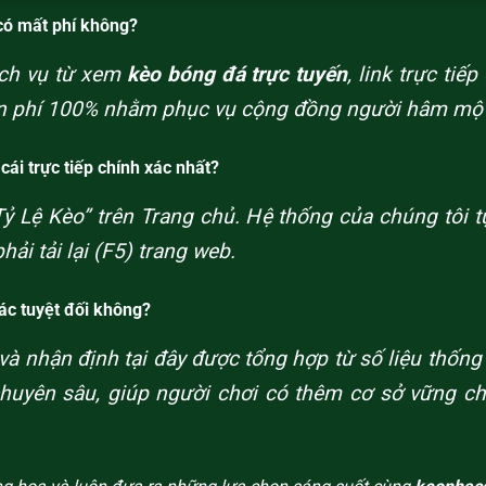
 có mất phí không?
ịch vụ từ xem
kèo bóng đá trực tuyến
, link trực tiế
n phí 100% nhằm phục vụ cộng đồng người hâm mộ 
ái trực tiếp chính xác nhất?
Tỷ Lệ Kèo” trên Trang chủ. Hệ thống của chúng tôi 
i tải lại (F5) trang web.
xác tuyệt đối không?
và nhận định tại đây được tổng hợp từ số liệu thống 
huyên sâu, giúp người chơi có thêm cơ sở vững ch