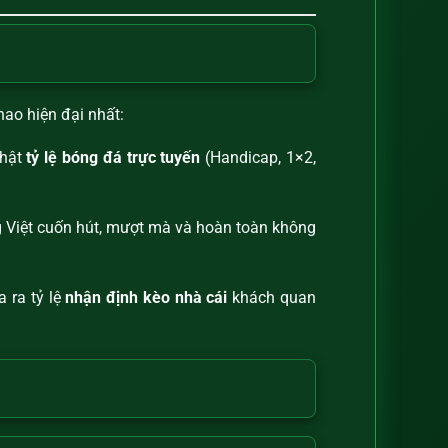
hao hiện đại nhất:
nhật
tỷ lệ bóng đá trực tuyến
(Handicap, 1×2,
ng Việt cuốn hút, mượt mà và hoàn toàn không
 ra tỷ lệ
nhận định kèo nhà cái
khách quan