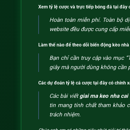
Xem tỷ lệ cược và trực tiếp bóng đá tại đây
Hoàn toàn miễn phí. Toàn bộ d
website đều được cung cấp miễ
Làm thế nào để theo dõi biến động kèo nhà c
Bạn chỉ cần truy cập vào mục “
giây mà người dùng không cần phả
Các dự đoán tỷ lệ cá cược tại đây có chính 
Các bài viết
giai ma keo nha cai
tin mang tính chất tham khảo c
trách nhiệm.