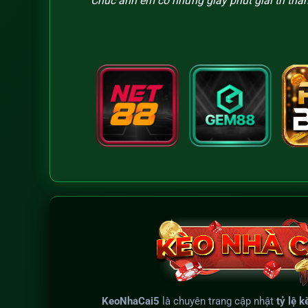
Chúc anh em có những giây phút giải trí th
KeoNhaCai5
là chuyên trang cập nhật
tỷ lệ k