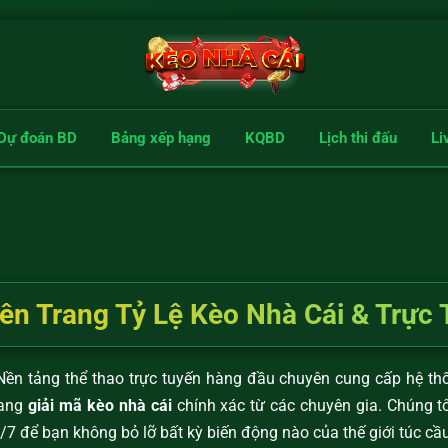
×
Dự đoán BD
Bảng xếp hạng
KQBD
Lịch thi đấu
Li
n Trang Tỷ Lệ Kèo Nhà Cái & Trực 
ền tảng thể thao trực tuyến hàng đầu chuyên cung cấp hệ t
nang
giải mã kèo nhà cái
chính xác từ các chuyên gia. Chúng 
4/7 để bạn không bỏ lỡ bất kỳ biến động nào của thế giới túc cầu