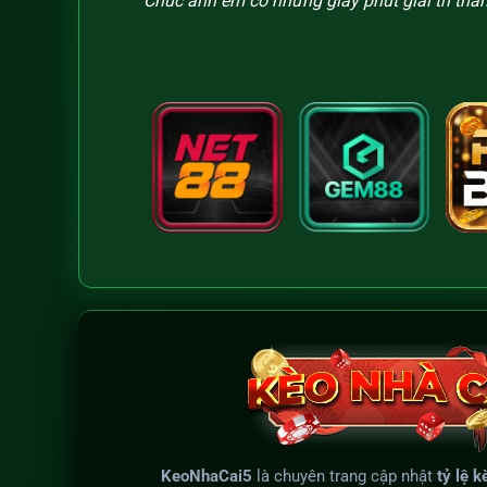
Chúc anh em có những giây phút giải trí th
KeoNhaCai5
là chuyên trang cập nhật
tỷ lệ k