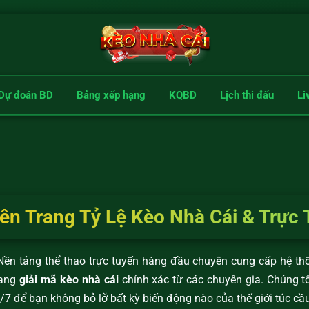
×
Dự đoán BD
Bảng xếp hạng
KQBD
Lịch thi đấu
Li
n Trang Tỷ Lệ Kèo Nhà Cái & Trực 
ền tảng thể thao trực tuyến hàng đầu chuyên cung cấp hệ t
nang
giải mã kèo nhà cái
chính xác từ các chuyên gia. Chúng 
4/7 để bạn không bỏ lỡ bất kỳ biến động nào của thế giới túc cầu