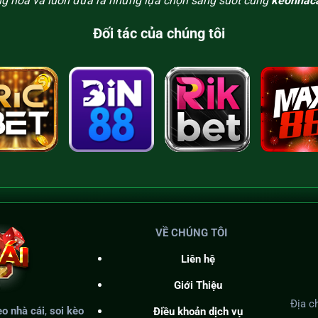
ăng hoa và luôn đưa ra những lựa chọn sáng suốt cùng
keonhaca
Đối tác của chúng tôi
VỀ CHÚNG TÔI
Liên hệ
Giới Thiệu
Địa c
èo nhà cái
,
soi kèo
Điều khoản dịch vụ