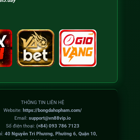
i5.day
THÔNG TIN LIÊN HỆ
Website:
https://bongdahopham.com/
Email:
support@vn88vip.io
Số điện thoại:
(+84) 093 786 7123
hỉ:
40 Nguyễn Tri Phương, Phường 6, Quận 10,