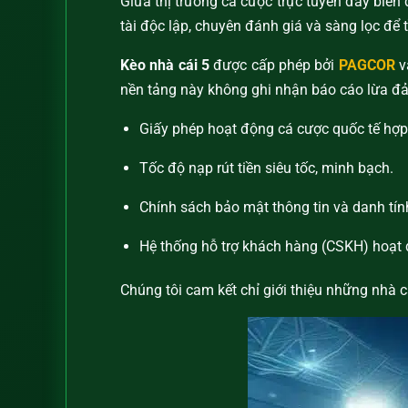
Giữa thị trường cá cược trực tuyến đầy biến 
tài độc lập, chuyên đánh giá và sàng lọc để
Kèo nhà cái 5
được cấp phép bởi
PAGCOR
v
nền tảng này không ghi nhận báo cáo lừa đảo
Giấy phép hoạt động cá cược quốc tế hợp
Tốc độ nạp rút tiền siêu tốc, minh bạch.
Chính sách bảo mật thông tin và danh tính
Hệ thống hỗ trợ khách hàng (CSKH) hoạt
Chúng tôi cam kết chỉ giới thiệu những nhà 