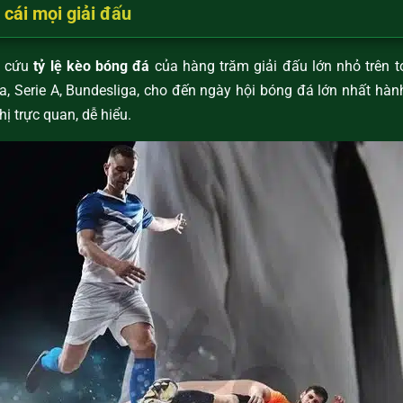
 cái mọi giải đấu
a cứu
tỷ lệ kèo bóng đá
của hàng trăm giải đấu lớn nhỏ trên t
 Serie A, Bundesliga, cho đến ngày hội bóng đá lớn nhất hàn
hị trực quan, dễ hiểu.