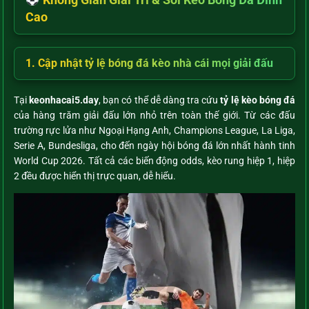
Cao
1. Cập nhật tỷ lệ bóng đá kèo nhà cái mọi giải đấu
Tại
keonhacai5.day
, bạn có thể dễ dàng tra cứu
tỷ lệ kèo bóng đá
của hàng trăm giải đấu lớn nhỏ trên toàn thế giới. Từ các đấu
trường rực lửa như Ngoại Hạng Anh, Champions League, La Liga,
Serie A, Bundesliga, cho đến ngày hội bóng đá lớn nhất hành tinh
World Cup 2026. Tất cả các biến động odds, kèo rung hiệp 1, hiệp
2 đều được hiển thị trực quan, dễ hiểu.