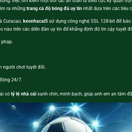
động, việc tìm kiếm một đối tác an toàn là điều cực kỳ quan trọ
 tìm ra những
trang cá độ bóng đá uy tín
nhất dựa trên các tiêu 
à Curacao,
keonhacai5
sử dụng công nghệ SSL 128-bit để bảo v
 nào trên các diễn đàn uy tín để khẳng định độ tin cậy tuyệt đố
 pháp.
 người chơi tuyệt đối.
 động 24/7.
cái có
tỷ lệ nhà cái
xanh chín, minh bạch, giúp anh em an tâm đầu 