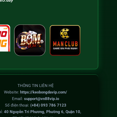
i5.day
THÔNG TIN LIÊN HỆ
Website:
https://keobongdavip.com/
Email:
support@vn88vip.io
Số điện thoại:
(+84) 093 786 7123
hỉ:
40 Nguyễn Tri Phương, Phường 6, Quận 10,