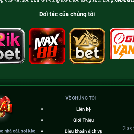
ăng hoa và luôn đưa ra những lựa chọn sáng suốt cùng
keonhaca
Đối tác của chúng tôi
VỀ CHÚNG TÔI
Liên hệ
Giới Thiệu
Địa c
èo nhà cái
,
soi kèo
Điều khoản dịch vụ