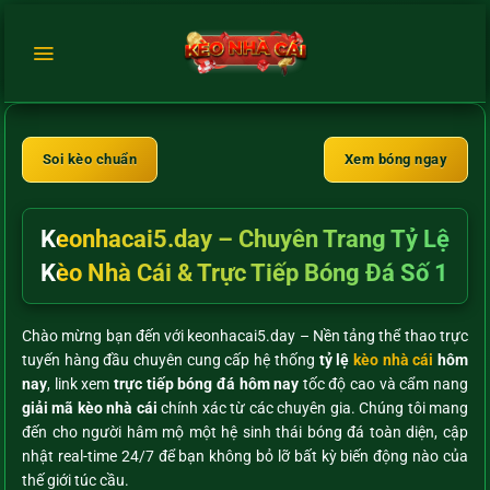
Chuyển
đến
×
nội
dung
Soi kèo chuẩn
Xem bóng ngay
Keonhacai5.day – Chuyên Trang Tỷ Lệ
Kèo Nhà Cái & Trực Tiếp Bóng Đá Số 1
Chào mừng bạn đến với keonhacai5.day – Nền tảng thể thao trực
tuyến hàng đầu chuyên cung cấp hệ thống
tỷ lệ
kèo nhà cái
hôm
nay
, link xem
trực tiếp bóng đá hôm nay
tốc độ cao và cẩm nang
giải mã kèo nhà cái
chính xác từ các chuyên gia. Chúng tôi mang
đến cho người hâm mộ một hệ sinh thái bóng đá toàn diện, cập
nhật real-time 24/7 để bạn không bỏ lỡ bất kỳ biến động nào của
thế giới túc cầu.