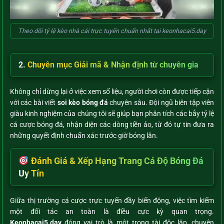
Theo dõi tỷ lệ kèo nhà cái trực tuyến chuẩn nhất tại keonhacai5.day
2. Chuyên mục Giải mã & Nhận định từ chuyên gia
Không chỉ dừng lại ở việc xem số liệu, người chơi còn được tiếp cận
với các bài viết
soi kèo bóng đá
chuyên sâu. Đội ngũ biên tập viên
giàu kinh nghiệm của chúng tôi sẽ giúp bạn phân tích các bẫy tỷ lệ
cá cược bóng đá, nhận diện các dòng tiền ảo, từ đó tự tin đưa ra
những quyết định chuẩn xác trước giờ bóng lăn.
Đánh Giá & Xếp Hạng Trang Cá Độ Bóng Đá
Uy Tín
Giữa thị trường cá cược trực tuyến đầy biến động, việc tìm kiếm
một đối tác an toàn là điều cực kỳ quan trọng.
K
eonhacai5.day
đóng vai trò là một trọng tài độc lập, chuyên