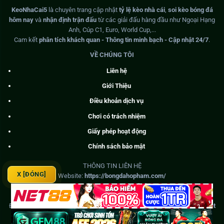
KeoNhaCai5
là chuyên trang cập nhật
tỷ lệ kèo nhà cái
,
soi kèo bóng đá
hôm nay
và
nhận định trận đấu
từ các giải đấu hàng đầu như Ngoại Hạng
Anh, Cúp C1, Euro, World Cup,...
Cam kết
phân tích khách quan - Thông tin minh bạch - Cập nhật 24/7
.
VỀ CHÚNG TÔI
Liên hệ
Giới Thiệu
Điều khoản dịch vụ
Chơi có trách nhiệm
Giấy phép hoạt động
Chính sách bảo mật
THÔNG TIN LIÊN HỆ
X [ĐÓNG]
Website:
https://bongdahopham.com/
Email:
support@vn88vip.io
Số điện thoại:
(+84) 093 786 7123
Địa chỉ:
40 Nguyễn Tri Phương, Phường 6, Quận 10, TP. Hồ Chí Minh, Việt
Nam