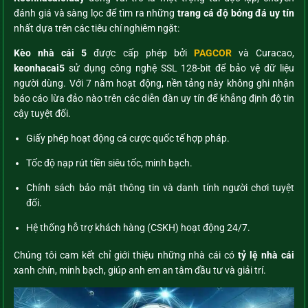
đánh giá và sàng lọc để tìm ra những
trang cá độ bóng đá uy tín
nhất dựa trên các tiêu chí nghiêm ngặt:
Kèo nhà cái 5
được cấp phép bởi
PAGCOR
và Curacao,
keonhacai5
sử dụng công nghệ SSL 128-bit để bảo vệ dữ liệu
người dùng. Với 7 năm hoạt động, nền tảng này không ghi nhận
báo cáo lừa đảo nào trên các diễn đàn uy tín để khẳng định độ tin
cậy tuyệt đối.
Giấy phép hoạt động cá cược quốc tế hợp pháp.
Tốc độ nạp rút tiền siêu tốc, minh bạch.
Chính sách bảo mật thông tin và danh tính người chơi tuyệt
đối.
Hệ thống hỗ trợ khách hàng (CSKH) hoạt động 24/7.
Chúng tôi cam kết chỉ giới thiệu những nhà cái có
tỷ lệ nhà cái
xanh chín, minh bạch, giúp anh em an tâm đầu tư và giải trí.