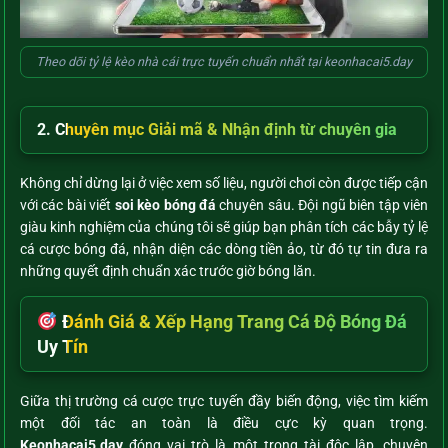
Theo dõi tỷ lệ kèo nhà cái trực tuyến chuẩn nhất tại keonhacai5.day
2. Chuyên mục Giải mã & Nhận định từ chuyên gia
Không chỉ dừng lại ở việc xem số liệu, người chơi còn được tiếp cận
với các bài viết
soi kèo bóng đá
chuyên sâu. Đội ngũ biên tập viên
giàu kinh nghiệm của chúng tôi sẽ giúp bạn phân tích các bẫy tỷ lệ
cá cược bóng đá, nhận diện các dòng tiền ảo, từ đó tự tin đưa ra
những quyết định chuẩn xác trước giờ bóng lăn.
Đánh Giá & Xếp Hạng Trang Cá Độ Bóng Đá
Uy Tín
Giữa thị trường cá cược trực tuyến đầy biến động, việc tìm kiếm
một đối tác an toàn là điều cực kỳ quan trọng.
K
eonhacai5.day
đóng vai trò là một trọng tài độc lập, chuyên