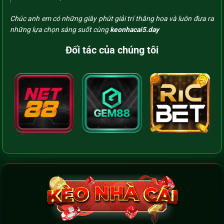
Chúc anh em có những giây phút giải trí thăng hoa và luôn đưa ra
những lựa chọn sáng suốt cùng
keonhacai5.day
Đối tác của chúng tôi