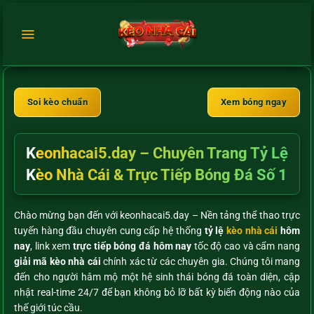
Chuyển
đến
×
nội
dung
Soi kèo chuẩn
Xem bóng ngay
Keonhacai5.day – Chuyên Trang Tỷ Lệ
Kèo Nhà Cái & Trực Tiếp Bóng Đá Số 1
Chào mừng bạn đến với keonhacai5.day – Nền tảng thể thao trực
tuyến hàng đầu chuyên cung cấp hệ thống
tỷ lệ
kèo nhà cái
hôm
nay
, link xem
trực tiếp bóng đá hôm nay
tốc độ cao và cẩm nang
giải mã kèo nhà cái
chính xác từ các chuyên gia. Chúng tôi mang
đến cho người hâm mộ một hệ sinh thái bóng đá toàn diện, cập
nhật real-time 24/7 để bạn không bỏ lỡ bất kỳ biến động nào của
thế giới túc cầu.