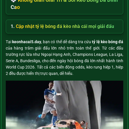
Cao
1. Cập nhật tỷ lệ bóng đá kèo nhà cái mọi giải đấu
Tại
keonhacai5.day
, bạn có thể dễ dàng tra cứu
tỷ lệ kèo bóng đá
của hàng trăm giải đấu lớn nhỏ trên toàn thế giới. Từ các đấu
trường rực lửa như Ngoại Hạng Anh, Champions League, La Liga,
Serie A, Bundesliga, cho đến ngày hội bóng đá lớn nhất hành tinh
World Cup 2026. Tất cả các biến động odds, kèo rung hiệp 1, hiệp
2 đều được hiển thị trực quan, dễ hiểu.