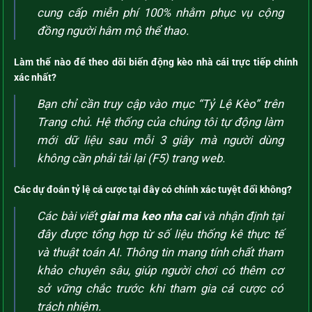
cung cấp miễn phí 100% nhằm phục vụ cộng
đồng người hâm mộ thể thao.
Làm thế nào để theo dõi biến động kèo nhà cái trực tiếp chính
xác nhất?
Bạn chỉ cần truy cập vào mục “Tỷ Lệ Kèo” trên
Trang chủ. Hệ thống của chúng tôi tự động làm
mới dữ liệu sau mỗi 3 giây mà người dùng
không cần phải tải lại (F5) trang web.
Các dự đoán tỷ lệ cá cược tại đây có chính xác tuyệt đối không?
Các bài viết
giai ma keo nha cai
và nhận định tại
đây được tổng hợp từ số liệu thống kê thực tế
và thuật toán AI. Thông tin mang tính chất tham
khảo chuyên sâu, giúp người chơi có thêm cơ
sở vững chắc trước khi tham gia cá cược có
trách nhiệm.