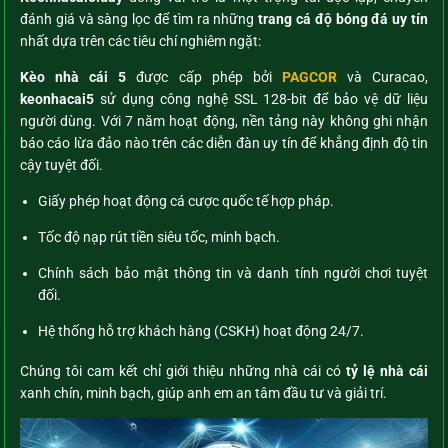
đánh giá và sàng lọc để tìm ra những
trang cá độ bóng đá uy tín
nhất dựa trên các tiêu chí nghiêm ngặt:
Kèo nhà cái 5
được cấp phép bởi
PAGCOR
và Curacao,
keonhacai5
sử dụng công nghệ SSL 128-bit để bảo vệ dữ liệu
người dùng. Với 7 năm hoạt động, nền tảng này không ghi nhận
báo cáo lừa đảo nào trên các diễn đàn uy tín để khẳng định độ tin
cậy tuyệt đối.
Giấy phép hoạt động cá cược quốc tế hợp pháp.
Tốc độ nạp rút tiền siêu tốc, minh bạch.
Chính sách bảo mật thông tin và danh tính người chơi tuyệt
đối.
Hệ thống hỗ trợ khách hàng (CSKH) hoạt động 24/7.
Chúng tôi cam kết chỉ giới thiệu những nhà cái có
tỷ lệ nhà cái
xanh chín, minh bạch, giúp anh em an tâm đầu tư và giải trí.