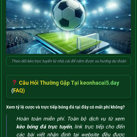
Theo dõi kèo trực tuyến từ nhà cái để nắm được xu hướng dự đoán
Câu Hỏi Thường Gặp Tại keonhacai5.day
(FAQ)
Xem tỷ lệ cược và trực tiếp bóng đá tại đây có mất phí không?
Hoàn toàn miễn phí. Toàn bộ dịch vụ từ xem
kèo bóng đá trực tuyến
, link trực tiếp cho đến
các bài viết nhận định tại website đều được