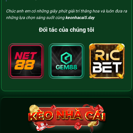
Chúc anh em có những giây phút giải trí thăng hoa và luôn đưa ra
những lựa chọn sáng suốt cùng
keonhacai5.day
Đối tác của chúng tôi