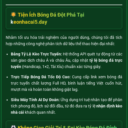
Tiện Ích Bóng Đá Đột Phá Tại
keonhacai5.day
Nhằm tối ưu hóa trải nghiệm của người dùng, chúng tôi đã tích
hợp những công nghệ phân tích dữ liệu thể thao hiện đại nhất:
Bảng Tỷ Lệ Kèo Trực Tuyến:
Hệ thống API quét tự động từ các
sàn giao dịch châu Á và châu Âu, cập nhật
tỷ lệ bóng đá trực
tuyến
(Handicap, 1×2, Tài Xỉu) chuẩn xác từng giây.
Trực Tiếp Bóng Đá Tốc Độ Cao:
Cung cấp link xem bóng đá
trực tuyến chất lượng Full HD, bình luận tiếng Việt cuốn hút,
mượt mà và hoàn toàn không giật lag.
Siêu Máy Tính AI Dự Đoán:
Ứng dụng trí tuệ nhân tạo để phân
tích phong độ, lịch sử đối đầu, từ đó đưa ra tỷ lệ
nhận định kèo
nhà cái
khách quan nhất.
Không Gian Giải Trí & Soi Kèo Bóng Đá Đỉnh