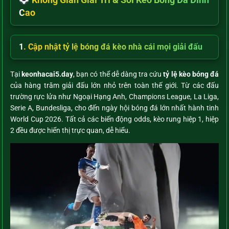
Cao
1. Cập nhật tỷ lệ bóng đá kèo nhà cái mọi giải đấu
Tại
keonhacai5.day
, bạn có thể dễ dàng tra cứu
tỷ lệ kèo bóng đá
của hàng trăm giải đấu lớn nhỏ trên toàn thế giới. Từ các đấu
trường rực lửa như Ngoại Hạng Anh, Champions League, La Liga,
Serie A, Bundesliga, cho đến ngày hội bóng đá lớn nhất hành tinh
World Cup 2026. Tất cả các biến động odds, kèo rung hiệp 1, hiệp
2 đều được hiển thị trực quan, dễ hiểu.