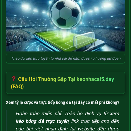
Theo dõi kèo trực tuyến từ nhà cái để nắm được xu hướng dự đoán
Câu Hỏi Thường Gặp Tại keonhacai5.day
(FAQ)
Xem tỷ lệ cược và trực tiếp bóng đá tại đây có mất phí không?
Hoàn toàn miễn phí. Toàn bộ dịch vụ từ xem
kèo bóng đá trực tuyến
, link trực tiếp cho đến
các bài viết nhận định tại website đều được