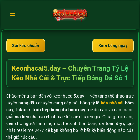
Chuyển
đến
×
nội
dung
Soi kèo chuẩn
Xem bóng ngay
Keonhacai5.day – Chuyên Trang Tỷ Lệ
Kèo Nhà Cái & Trực Tiếp Bóng Đá Số 1
Chào mừng bạn đến với keonhacai5.day – Nền tảng thể thao trực
tuyến hàng đầu chuyên cung cấp hệ thống
tỷ lệ
kèo nhà cái
hôm
nay
, link xem
trực tiếp bóng đá hôm nay
tốc độ cao và cẩm nang
giải mã kèo nhà cái
chính xác từ các chuyên gia. Chúng tôi mang
đến cho người hâm mộ một hệ sinh thái bóng đá toàn diện, cập
nhật real-time 24/7 để bạn không bỏ lỡ bất kỳ biến động nào của
thế giới túc cầu.