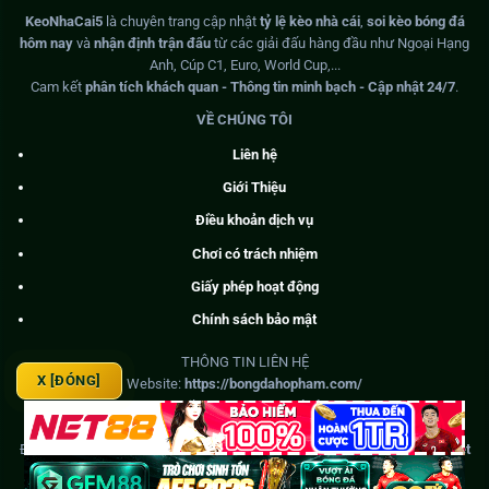
KeoNhaCai5
là chuyên trang cập nhật
tỷ lệ kèo nhà cái
,
soi kèo bóng đá
hôm nay
và
nhận định trận đấu
từ các giải đấu hàng đầu như Ngoại Hạng
Anh, Cúp C1, Euro, World Cup,...
Cam kết
phân tích khách quan - Thông tin minh bạch - Cập nhật 24/7
.
VỀ CHÚNG TÔI
Liên hệ
Giới Thiệu
Điều khoản dịch vụ
Chơi có trách nhiệm
Giấy phép hoạt động
Chính sách bảo mật
THÔNG TIN LIÊN HỆ
X [ĐÓNG]
Website:
https://bongdahopham.com/
Email:
support@vn88vip.io
Số điện thoại:
(+84) 093 786 7123
Địa chỉ:
40 Nguyễn Tri Phương, Phường 6, Quận 10, TP. Hồ Chí Minh, Việt
Nam