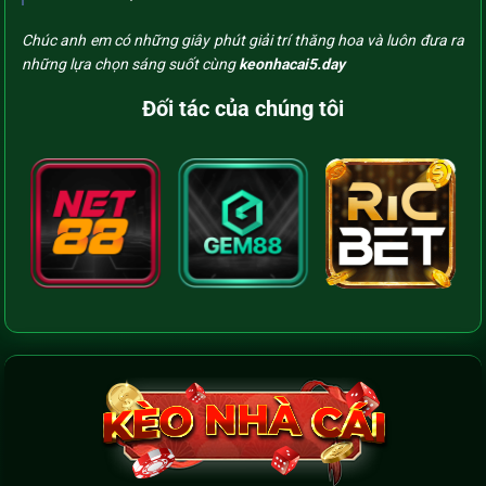
Chúc anh em có những giây phút giải trí thăng hoa và luôn đưa ra
những lựa chọn sáng suốt cùng
keonhacai5.day
Đối tác của chúng tôi