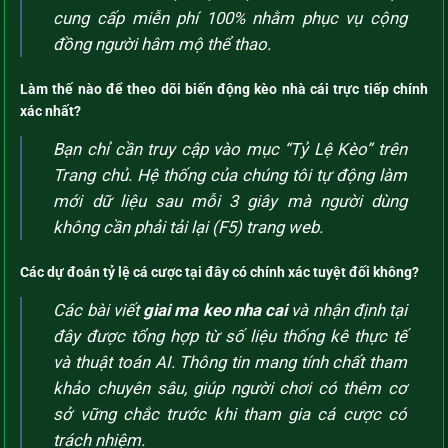
cung cấp miễn phí 100% nhằm phục vụ cộng
đồng người hâm mộ thể thao.
Làm thế nào để theo dõi biến động kèo nhà cái trực tiếp chính
xác nhất?
Bạn chỉ cần truy cập vào mục “Tỷ Lệ Kèo” trên
Trang chủ. Hệ thống của chúng tôi tự động làm
mới dữ liệu sau mỗi 3 giây mà người dùng
không cần phải tải lại (F5) trang web.
Các dự đoán tỷ lệ cá cược tại đây có chính xác tuyệt đối không?
Các bài viết
giai ma keo nha cai
và nhận định tại
đây được tổng hợp từ số liệu thống kê thực tế
và thuật toán AI. Thông tin mang tính chất tham
khảo chuyên sâu, giúp người chơi có thêm cơ
sở vững chắc trước khi tham gia cá cược có
trách nhiệm.