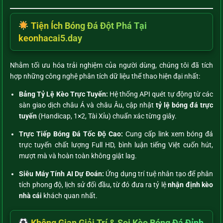
Tiện Ích Bóng Đá Đột Phá Tại
keonhacai5.day
Nhằm tối ưu hóa trải nghiệm của người dùng, chúng tôi đã tích
hợp những công nghệ phân tích dữ liệu thể thao hiện đại nhất:
Bảng Tỷ Lệ Kèo Trực Tuyến:
Hệ thống API quét tự động từ các
sàn giao dịch châu Á và châu Âu, cập nhật
tỷ lệ bóng đá trực
tuyến
(Handicap, 1×2, Tài Xỉu) chuẩn xác từng giây.
Trực Tiếp Bóng Đá Tốc Độ Cao:
Cung cấp link xem bóng đá
trực tuyến chất lượng Full HD, bình luận tiếng Việt cuốn hút,
mượt mà và hoàn toàn không giật lag.
Siêu Máy Tính AI Dự Đoán:
Ứng dụng trí tuệ nhân tạo để phân
tích phong độ, lịch sử đối đầu, từ đó đưa ra tỷ lệ
nhận định kèo
nhà cái
khách quan nhất.
Không Gian Giải Trí & Soi Kèo Bóng Đá Đỉnh