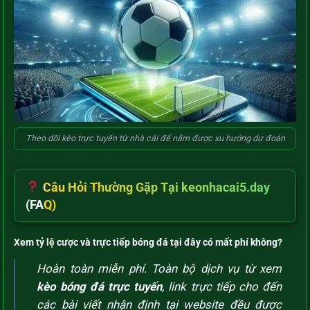
Theo dõi kèo trực tuyến từ nhà cái để nắm được xu hướng dự đoán
Câu Hỏi Thường Gặp Tại keonhacai5.day
(FAQ)
Xem tỷ lệ cược và trực tiếp bóng đá tại đây có mất phí không?
Hoàn toàn miễn phí. Toàn bộ dịch vụ từ xem
kèo bóng đá trực tuyến
, link trực tiếp cho đến
các bài viết nhận định tại website đều được