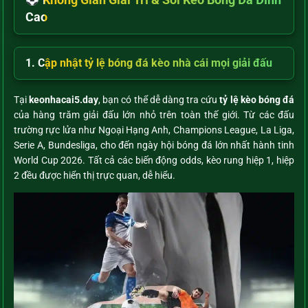
Cao
1. Cập nhật tỷ lệ bóng đá kèo nhà cái mọi giải đấu
Tại
keonhacai5.day
, bạn có thể dễ dàng tra cứu
tỷ lệ kèo bóng đá
của hàng trăm giải đấu lớn nhỏ trên toàn thế giới. Từ các đấu
trường rực lửa như Ngoại Hạng Anh, Champions League, La Liga,
Serie A, Bundesliga, cho đến ngày hội bóng đá lớn nhất hành tinh
World Cup 2026. Tất cả các biến động odds, kèo rung hiệp 1, hiệp
2 đều được hiển thị trực quan, dễ hiểu.