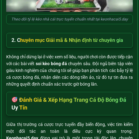
Theo dõi tỷ lệ kèo nhà cái trực tuyến chuẩn nhất tại keonhacai5.day
2. Chuyên mục Giải mã & Nhận định từ chuyên gia
Không chỉ dừng lại ở việc xem số liệu, người chơi còn được tiếp cận
với các bài viết
soi kèo bóng đá
chuyên sâu. Đội ngũ biên tập viên
giàu kinh nghiệm của chúng tôi sẽ giúp bạn phân tích các bẫy tỷ lệ
cá cược bóng đá, nhận diện các dòng tiền ảo, từ đó tự tin đưa ra
những quyết định chuẩn xác trước giờ bóng lăn.
Đánh Giá & Xếp Hạng Trang Cá Độ Bóng Đá
Uy Tín
Giữa thị trường cá cược trực tuyến đầy biến động, việc tìm kiếm
một đối tác an toàn là điều cực kỳ quan trọng.
K
eonhacai5.day
đóng vai trò là một trọng tài độc lập, chuyên