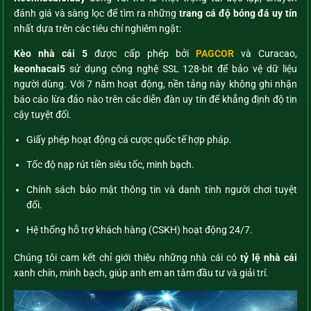
đánh giá và sàng lọc để tìm ra những
trang cá độ bóng đá uy tín
nhất dựa trên các tiêu chí nghiêm ngặt:
Kèo nhà cái 5
được cấp phép bởi
PAGCOR
và Curacao,
keonhacai5
sử dụng công nghệ SSL 128-bit để bảo vệ dữ liệu
người dùng. Với 7 năm hoạt động, nền tảng này không ghi nhận
báo cáo lừa đảo nào trên các diễn đàn uy tín để khẳng định độ tin
cậy tuyệt đối.
Giấy phép hoạt động cá cược quốc tế hợp pháp.
Tốc độ nạp rút tiền siêu tốc, minh bạch.
Chính sách bảo mật thông tin và danh tính người chơi tuyệt
đối.
Hệ thống hỗ trợ khách hàng (CSKH) hoạt động 24/7.
Chúng tôi cam kết chỉ giới thiệu những nhà cái có
tỷ lệ nhà cái
xanh chín, minh bạch, giúp anh em an tâm đầu tư và giải trí.